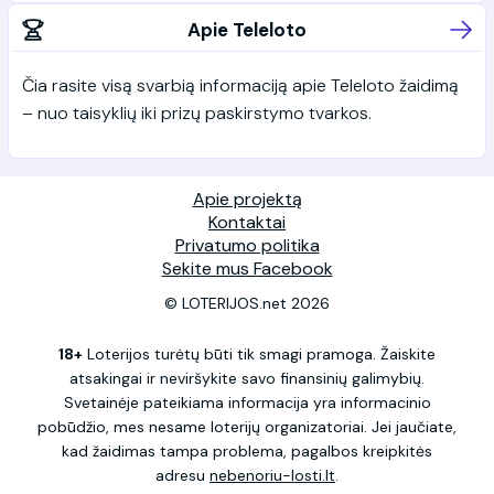
Apie Teleloto
Čia rasite visą svarbią informaciją apie Teleloto žaidimą
– nuo taisyklių iki prizų paskirstymo tvarkos.
Apie projektą
Kontaktai
Privatumo politika
Sekite mus Facebook
© LOTERIJOS.net 2026
18+
Loterijos turėtų būti tik smagi pramoga. Žaiskite
atsakingai ir neviršykite savo finansinių galimybių.
Svetainėje pateikiama informacija yra informacinio
pobūdžio, mes nesame loterijų organizatoriai. Jei jaučiate,
kad žaidimas tampa problema, pagalbos kreipkitės
adresu
nebenoriu-losti.lt
.