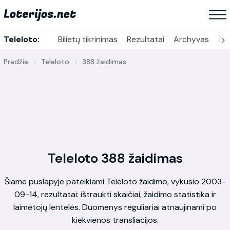
›
Teleloto:
Bilietų tikrinimas
Rezultatai
Archyvas
Sta
Pradžia
Teleloto
388 žaidimas
Teleloto 388 žaidimas
Šiame puslapyje pateikiami Teleloto žaidimo, vykusio 2003-
09-14, rezultatai: ištraukti skaičiai, žaidimo statistika ir
laimėtojų lentelės. Duomenys reguliariai atnaujinami po
kiekvienos transliacijos.