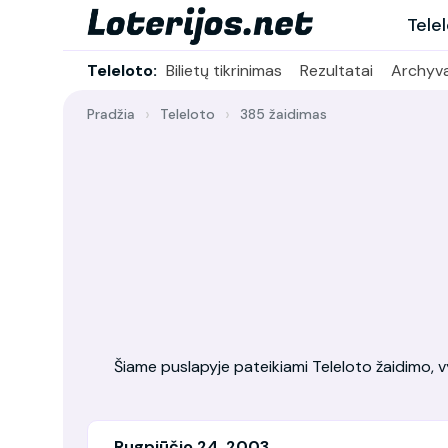
Tele
Teleloto:
Bilietų tikrinimas
Rezultatai
Archyv
Pradžia
Teleloto
385 žaidimas
Šiame puslapyje pateikiami Teleloto žaidimo, vy
Rugpjūčio 24, 2003