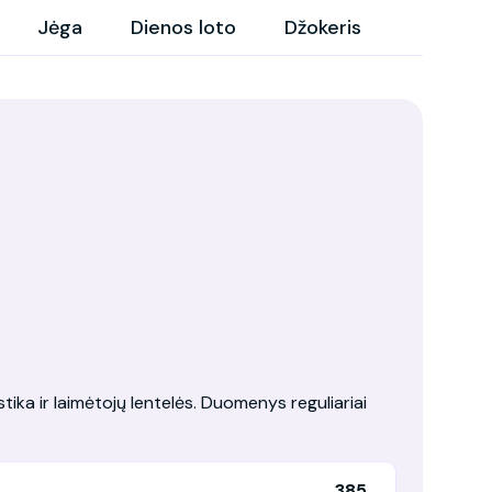
Jėga
Dienos loto
Džokeris
tika ir laimėtojų lentelės. Duomenys reguliariai
385