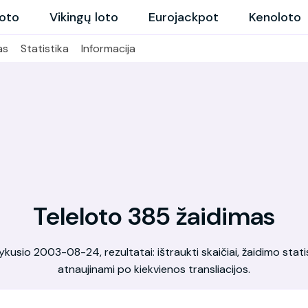
loto
Vikingų loto
Eurojackpot
Kenoloto
as
Statistika
Informacija
Teleloto 385 žaidimas
kusio 2003-08-24, rezultatai: ištraukti skaičiai, žaidimo statis
atnaujinami po kiekvienos transliacijos.