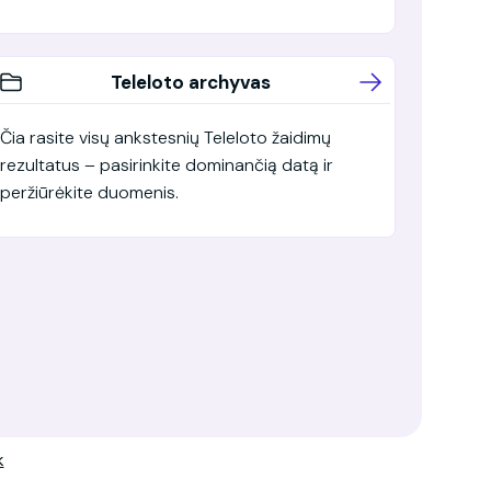
Teleloto archyvas
Čia rasite visų ankstesnių Teleloto žaidimų
rezultatus – pasirinkite dominančią datą ir
peržiūrėkite duomenis.
k