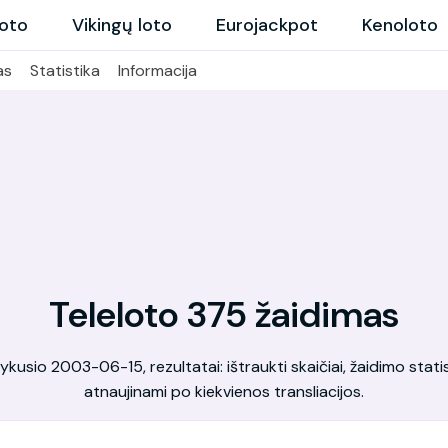
loto
Vikingų loto
Eurojackpot
Kenoloto
as
Statistika
Informacija
Teleloto 375 žaidimas
kusio 2003-06-15, rezultatai: ištraukti skaičiai, žaidimo statis
atnaujinami po kiekvienos transliacijos.