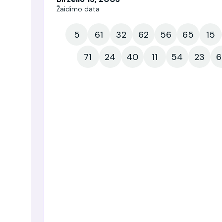
Žaidimo data
5
61
32
62
56
65
15
71
24
40
11
54
23
6