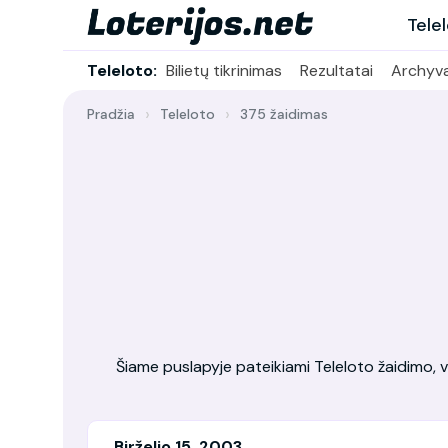
Tele
Teleloto:
Bilietų tikrinimas
Rezultatai
Archyv
Pradžia
Teleloto
375 žaidimas
Šiame puslapyje pateikiami Teleloto žaidimo, vy
Birželio 15, 2003