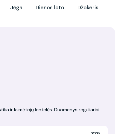
Jėga
Dienos loto
Džokeris
tika ir laimėtojų lentelės. Duomenys reguliariai
375