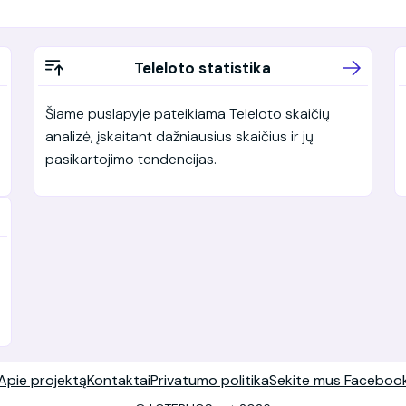
Teleloto statistika
Šiame puslapyje pateikiama Teleloto skaičių
analizė, įskaitant dažniausius skaičius ir jų
pasikartojimo tendencijas.
Apie projektą
Kontaktai
Privatumo politika
Sekite mus Faceboo