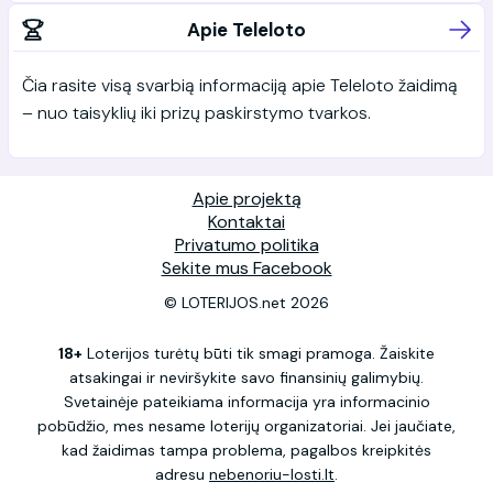
Apie Teleloto
Čia rasite visą svarbią informaciją apie Teleloto žaidimą
– nuo taisyklių iki prizų paskirstymo tvarkos.
Apie projektą
Kontaktai
Privatumo politika
Sekite mus Facebook
© LOTERIJOS.net 2026
18+
Loterijos turėtų būti tik smagi pramoga. Žaiskite
atsakingai ir neviršykite savo finansinių galimybių.
Svetainėje pateikiama informacija yra informacinio
pobūdžio, mes nesame loterijų organizatoriai. Jei jaučiate,
kad žaidimas tampa problema, pagalbos kreipkitės
adresu
nebenoriu-losti.lt
.