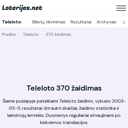
›
Teleloto:
Bilietų tikrinimas
Rezultatai
Archyvas
Sta
Pradžia
Teleloto
370 žaidimas
Teleloto 370 žaidimas
Šiame puslapyje pateikiami Teleloto žaidimo, vykusio 2003-
05-11, rezultatai: ištraukti skaičiai, žaidimo statistika ir
laimėtojų lentelės. Duomenys reguliariai atnaujinami po
kiekvienos transliacijos.