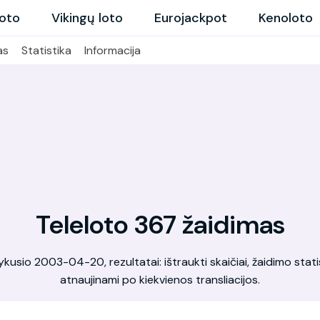
loto
Vikingų loto
Eurojackpot
Kenoloto
as
Statistika
Informacija
Teleloto 367 žaidimas
kusio 2003-04-20, rezultatai: ištraukti skaičiai, žaidimo statis
atnaujinami po kiekvienos transliacijos.