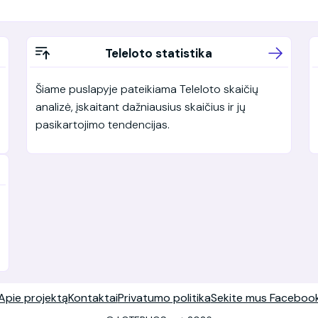
Teleloto statistika
Šiame puslapyje pateikiama Teleloto skaičių
analizė, įskaitant dažniausius skaičius ir jų
pasikartojimo tendencijas.
Apie projektą
Kontaktai
Privatumo politika
Sekite mus Faceboo