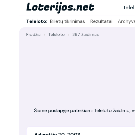
Tele
Teleloto:
Bilietų tikrinimas
Rezultatai
Archyv
Pradžia
Teleloto
367 žaidimas
Šiame puslapyje pateikiami Teleloto žaidimo, vy
Balandžio 20, 2003