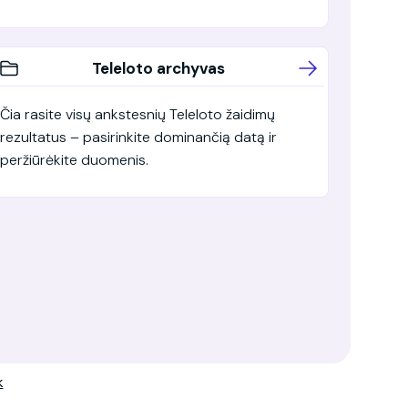
Teleloto archyvas
Čia rasite visų ankstesnių Teleloto žaidimų
rezultatus – pasirinkite dominančią datą ir
peržiūrėkite duomenis.
k