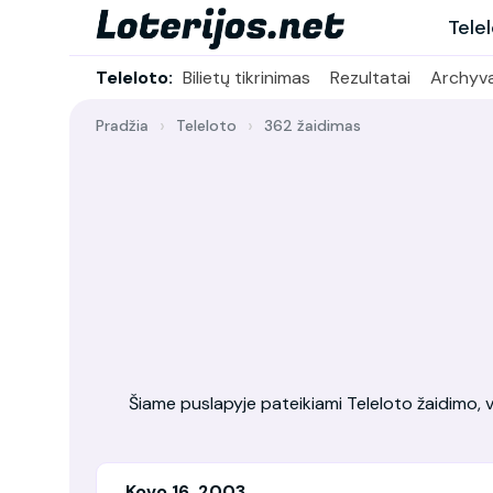
Tele
Teleloto:
Bilietų tikrinimas
Rezultatai
Archyv
Pradžia
Teleloto
362 žaidimas
Šiame puslapyje pateikiami Teleloto žaidimo, vy
Kovo 16, 2003