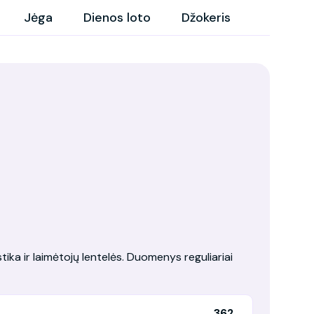
Jėga
Dienos loto
Džokeris
tika ir laimėtojų lentelės. Duomenys reguliariai
362