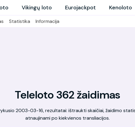
loto
Vikingų loto
Eurojackpot
Kenoloto
as
Statistika
Informacija
Teleloto 362 žaidimas
kusio 2003-03-16, rezultatai: ištraukti skaičiai, žaidimo statis
atnaujinami po kiekvienos transliacijos.