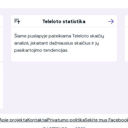
Teleloto statistika
Šiame puslapyje pateikiama Teleloto skaičių
analizė, įskaitant dažniausius skaičius ir jų
pasikartojimo tendencijas.
Apie projektą
Kontaktai
Privatumo politika
Sekite mus Faceboo