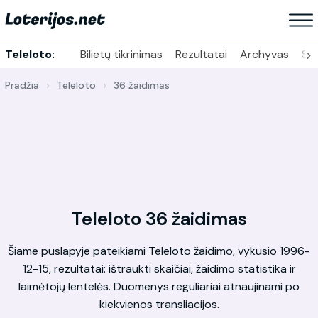
›
Teleloto:
Bilietų tikrinimas
Rezultatai
Archyvas
Sta
Pradžia
Teleloto
36 žaidimas
Teleloto 36 žaidimas
Šiame puslapyje pateikiami Teleloto žaidimo, vykusio 1996-
12-15, rezultatai: ištraukti skaičiai, žaidimo statistika ir
laimėtojų lentelės. Duomenys reguliariai atnaujinami po
kiekvienos transliacijos.