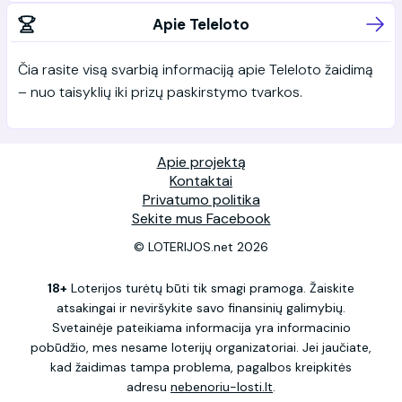
Apie Teleloto
Čia rasite visą svarbią informaciją apie Teleloto žaidimą
– nuo taisyklių iki prizų paskirstymo tvarkos.
Apie projektą
Kontaktai
Privatumo politika
Sekite mus Facebook
© LOTERIJOS.net 2026
18+
Loterijos turėtų būti tik smagi pramoga. Žaiskite
atsakingai ir neviršykite savo finansinių galimybių.
Svetainėje pateikiama informacija yra informacinio
pobūdžio, mes nesame loterijų organizatoriai. Jei jaučiate,
kad žaidimas tampa problema, pagalbos kreipkitės
adresu
nebenoriu-losti.lt
.