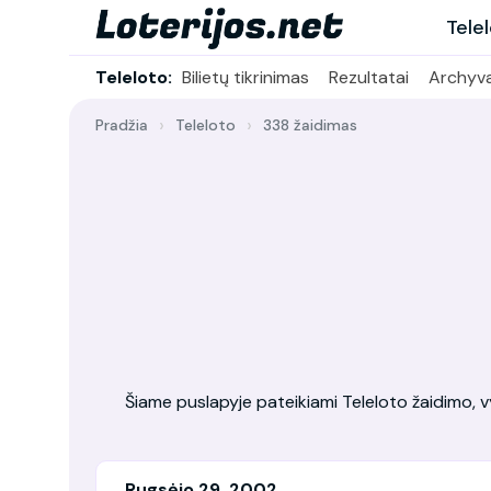
Tele
Teleloto:
Bilietų tikrinimas
Rezultatai
Archyv
Pradžia
Teleloto
338 žaidimas
Šiame puslapyje pateikiami Teleloto žaidimo, vy
Rugsėjo 29, 2002