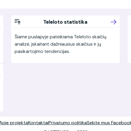
Teleloto statistika
Šiame puslapyje pateikiama Teleloto skaičių
analizė, įskaitant dažniausius skaičius ir jų
pasikartojimo tendencijas.
Apie projektą
Kontaktai
Privatumo politika
Sekite mus Faceboo