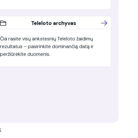
Teleloto archyvas
Čia rasite visų ankstesnių Teleloto žaidimų
rezultatus – pasirinkite dominančią datą ir
peržiūrėkite duomenis.
k