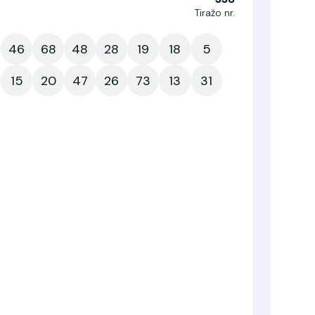
Tiražo nr.
46
68
48
28
19
18
5
15
20
47
26
73
13
31