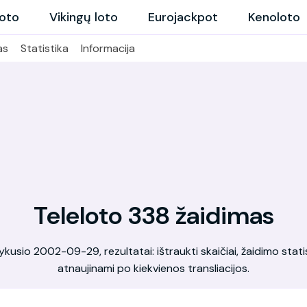
loto
Vikingų loto
Eurojackpot
Kenoloto
as
Statistika
Informacija
Teleloto 338 žaidimas
kusio 2002-09-29, rezultatai: ištraukti skaičiai, žaidimo statis
atnaujinami po kiekvienos transliacijos.