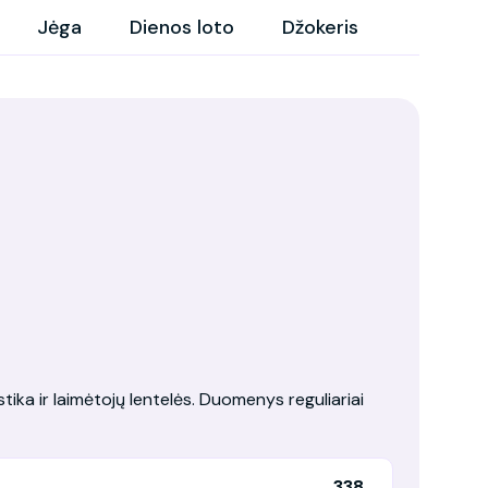
Jėga
Dienos loto
Džokeris
tika ir laimėtojų lentelės. Duomenys reguliariai
338