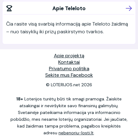
Apie Teleloto
Čia rasite visą svarbią informaciją apie Teleloto žaidimą
– nuo taisyklių iki prizų paskirstymo tvarkos.
Apie projektą
Kontaktai
Privatumo politika
Sekite mus Facebook
© LOTERIJOS.net 2026
18+
Loterijos turėtų būti tik smagi pramoga. Žaiskite
atsakingai ir neviršykite savo finansinių galimybių.
Svetainėje pateikiama informacija yra informacinio
pobūdžio, mes nesame loterijų organizatoriai. Jei jaučiate,
kad žaidimas tampa problema, pagalbos kreipkitės
adresu
nebenoriu-losti.lt
.