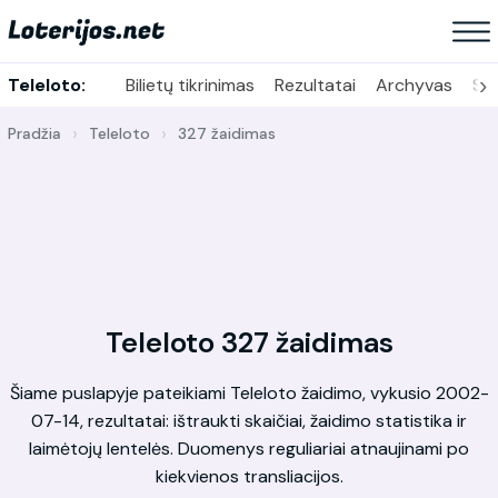
›
Teleloto:
Bilietų tikrinimas
Rezultatai
Archyvas
Sta
Pradžia
Teleloto
327 žaidimas
Teleloto 327 žaidimas
Šiame puslapyje pateikiami Teleloto žaidimo, vykusio 2002-
07-14, rezultatai: ištraukti skaičiai, žaidimo statistika ir
laimėtojų lentelės. Duomenys reguliariai atnaujinami po
kiekvienos transliacijos.