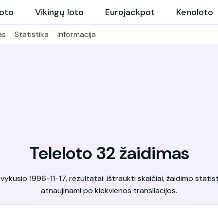
loto
Vikingų loto
Eurojackpot
Kenoloto
as
Statistika
Informacija
Teleloto 32 žaidimas
ykusio 1996-11-17, rezultatai: ištraukti skaičiai, žaidimo statist
atnaujinami po kiekvienos transliacijos.