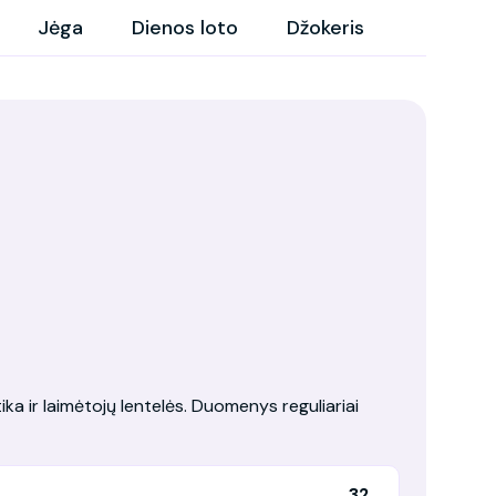
Jėga
Dienos loto
Džokeris
ika ir laimėtojų lentelės. Duomenys reguliariai
32