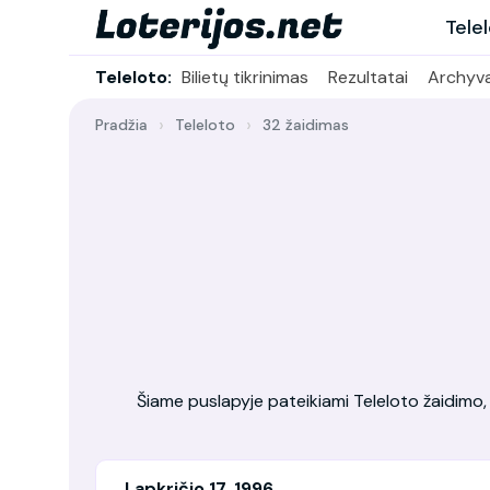
Tele
Teleloto:
Bilietų tikrinimas
Rezultatai
Archyv
Pradžia
Teleloto
32 žaidimas
Šiame puslapyje pateikiami Teleloto žaidimo, v
Lapkričio 17, 1996