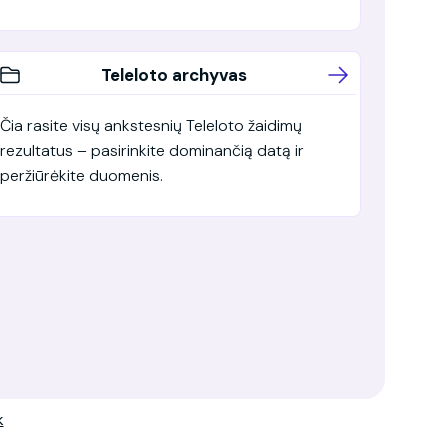
Teleloto archyvas
Čia rasite visų ankstesnių Teleloto žaidimų
rezultatus – pasirinkite dominančią datą ir
peržiūrėkite duomenis.
k