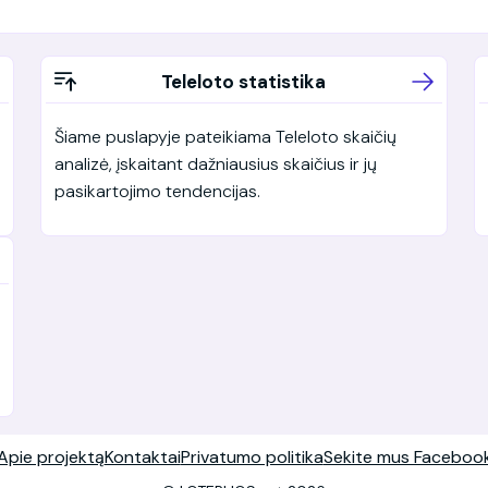
Teleloto statistika
Šiame puslapyje pateikiama Teleloto skaičių
analizė, įskaitant dažniausius skaičius ir jų
pasikartojimo tendencijas.
Apie projektą
Kontaktai
Privatumo politika
Sekite mus Faceboo