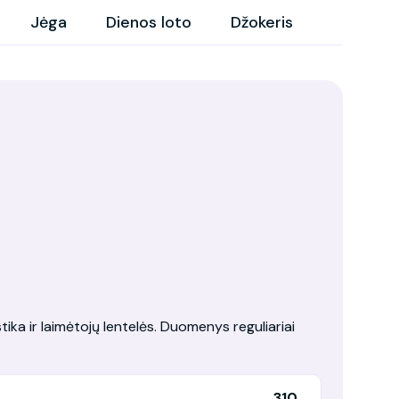
Jėga
Dienos loto
Džokeris
tika ir laimėtojų lentelės. Duomenys reguliariai
310