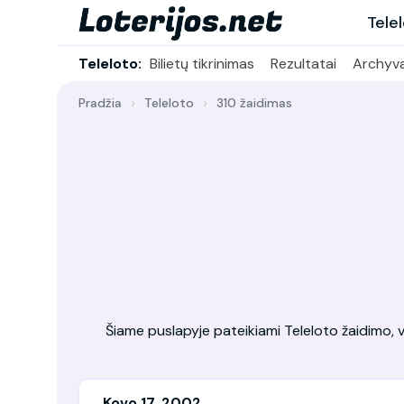
Tele
Teleloto:
Bilietų tikrinimas
Rezultatai
Archyv
Pradžia
Teleloto
310 žaidimas
Šiame puslapyje pateikiami Teleloto žaidimo, vy
Kovo 17, 2002