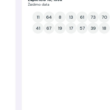
Žaidimo data
11
64
8
13
61
73
70
41
67
19
17
57
39
18