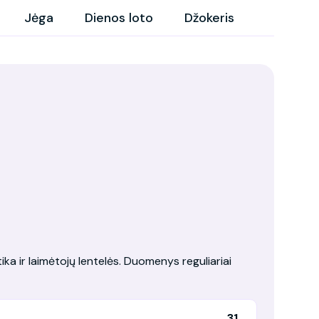
Jėga
Dienos loto
Džokeris
tika ir laimėtojų lentelės. Duomenys reguliariai
31