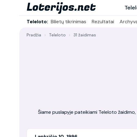
Tele
Teleloto:
Bilietų tikrinimas
Rezultatai
Archyv
Pradžia
Teleloto
31 žaidimas
Šiame puslapyje pateikiami Teleloto žaidimo, vy
Lapkričio 10, 1996