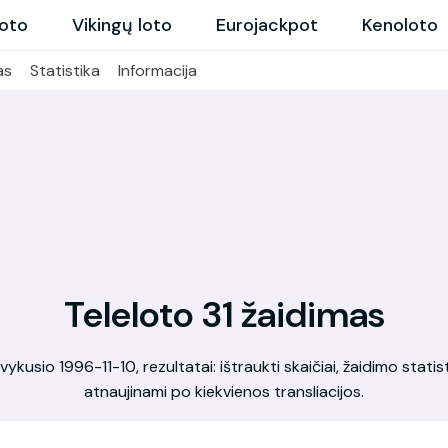
loto
Vikingų loto
Eurojackpot
Kenoloto
as
Statistika
Informacija
Teleloto 31 žaidimas
kusio 1996-11-10, rezultatai: ištraukti skaičiai, žaidimo statis
atnaujinami po kiekvienos transliacijos.