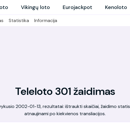
loto
Vikingų loto
Eurojackpot
Kenoloto
as
Statistika
Informacija
Teleloto 301 žaidimas
kusio 2002-01-13, rezultatai: ištraukti skaičiai, žaidimo statis
atnaujinami po kiekvienos transliacijos.