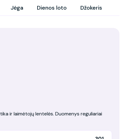
Jėga
Dienos loto
Džokeris
tika ir laimėtojų lentelės. Duomenys reguliariai
301