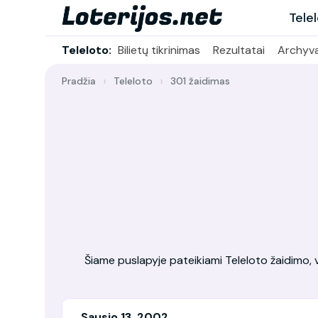
Tele
Teleloto:
Bilietų tikrinimas
Rezultatai
Archyv
Pradžia
Teleloto
301 žaidimas
Šiame puslapyje pateikiami Teleloto žaidimo, vy
Sausio 13, 2002