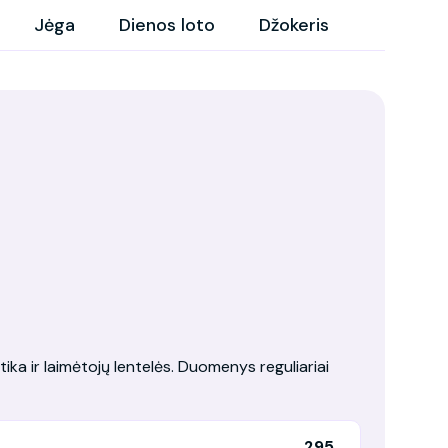
Jėga
Dienos loto
Džokeris
tika ir laimėtojų lentelės. Duomenys reguliariai
295