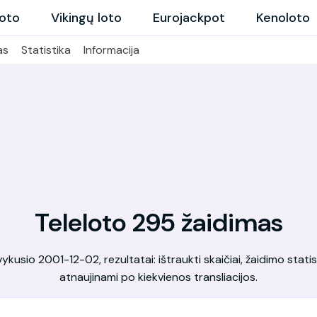
loto
Vikingų loto
Eurojackpot
Kenoloto
as
Statistika
Informacija
Teleloto 295 žaidimas
kusio 2001-12-02, rezultatai: ištraukti skaičiai, žaidimo statis
atnaujinami po kiekvienos transliacijos.