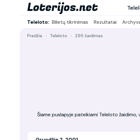
Tele
Teleloto:
Bilietų tikrinimas
Rezultatai
Archyv
Pradžia
Teleloto
295 žaidimas
Šiame puslapyje pateikiami Teleloto žaidimo, vy
Gruodžio 2, 2001