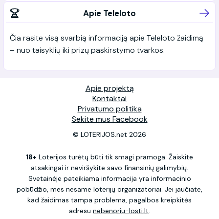
Apie Teleloto
Čia rasite visą svarbią informaciją apie Teleloto žaidimą
– nuo taisyklių iki prizų paskirstymo tvarkos.
Apie projektą
Kontaktai
Privatumo politika
Sekite mus Facebook
© LOTERIJOS.net 2026
18+
Loterijos turėtų būti tik smagi pramoga. Žaiskite
atsakingai ir neviršykite savo finansinių galimybių.
Svetainėje pateikiama informacija yra informacinio
pobūdžio, mes nesame loterijų organizatoriai. Jei jaučiate,
kad žaidimas tampa problema, pagalbos kreipkitės
adresu
nebenoriu-losti.lt
.