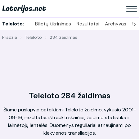
›
Teleloto:
Bilietų tikrinimas
Rezultatai
Archyvas
Sta
Pradžia
Teleloto
284 žaidimas
Teleloto 284 žaidimas
Šiame puslapyje pateikiami Teleloto žaidimo, vykusio 2001-
09-16, rezultatai: ištraukti skaičiai, žaidimo statistika ir
laimėtojų lentelės. Duomenys reguliariai atnaujinami po
kiekvienos transliacijos.