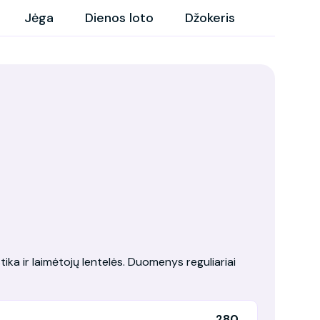
Jėga
Dienos loto
Džokeris
tika ir laimėtojų lentelės. Duomenys reguliariai
280