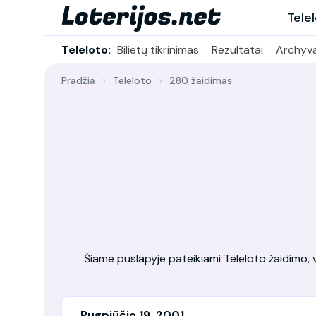
Tele
Teleloto:
Bilietų tikrinimas
Rezultatai
Archyv
Pradžia
Teleloto
280 žaidimas
Šiame puslapyje pateikiami Teleloto žaidimo, vy
Rugpjūčio 19, 2001