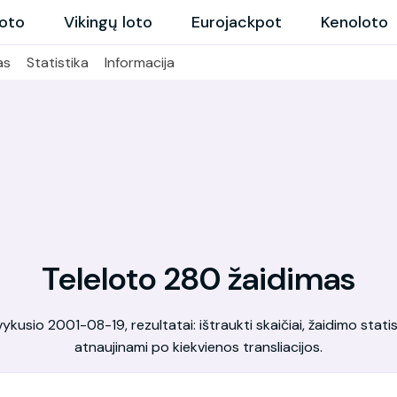
loto
Vikingų loto
Eurojackpot
Kenoloto
as
Statistika
Informacija
Teleloto 280 žaidimas
kusio 2001-08-19, rezultatai: ištraukti skaičiai, žaidimo statis
atnaujinami po kiekvienos transliacijos.