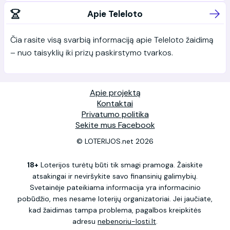
Apie Teleloto
Čia rasite visą svarbią informaciją apie Teleloto žaidimą
– nuo taisyklių iki prizų paskirstymo tvarkos.
Apie projektą
Kontaktai
Privatumo politika
Sekite mus Facebook
© LOTERIJOS.net 2026
18+
Loterijos turėtų būti tik smagi pramoga. Žaiskite
atsakingai ir neviršykite savo finansinių galimybių.
Svetainėje pateikiama informacija yra informacinio
pobūdžio, mes nesame loterijų organizatoriai. Jei jaučiate,
kad žaidimas tampa problema, pagalbos kreipkitės
adresu
nebenoriu-losti.lt
.