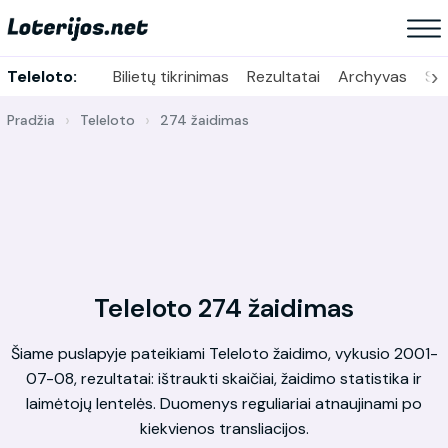
›
Teleloto:
Bilietų tikrinimas
Rezultatai
Archyvas
Sta
Pradžia
Teleloto
274 žaidimas
Teleloto 274 žaidimas
Šiame puslapyje pateikiami Teleloto žaidimo, vykusio 2001-
07-08, rezultatai: ištraukti skaičiai, žaidimo statistika ir
laimėtojų lentelės. Duomenys reguliariai atnaujinami po
kiekvienos transliacijos.