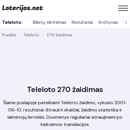
›
Teleloto:
Bilietų tikrinimas
Rezultatai
Archyvas
Sta
Pradžia
Teleloto
270 žaidimas
Teleloto 270 žaidimas
Šiame puslapyje pateikiami Teleloto žaidimo, vykusio 2001-
06-10, rezultatai: ištraukti skaičiai, žaidimo statistika ir
laimėtojų lentelės. Duomenys reguliariai atnaujinami po
kiekvienos transliacijos.