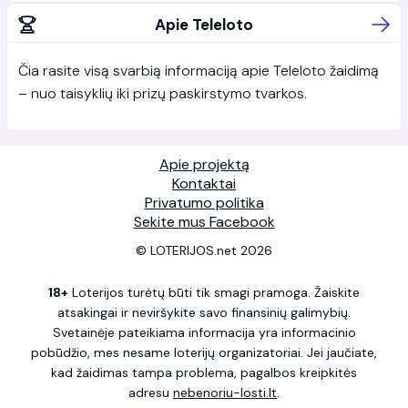
Apie Teleloto
Čia rasite visą svarbią informaciją apie Teleloto žaidimą
– nuo taisyklių iki prizų paskirstymo tvarkos.
Apie projektą
Kontaktai
Privatumo politika
Sekite mus Facebook
© LOTERIJOS.net 2026
18+
Loterijos turėtų būti tik smagi pramoga. Žaiskite
atsakingai ir neviršykite savo finansinių galimybių.
Svetainėje pateikiama informacija yra informacinio
pobūdžio, mes nesame loterijų organizatoriai. Jei jaučiate,
kad žaidimas tampa problema, pagalbos kreipkitės
adresu
nebenoriu-losti.lt
.