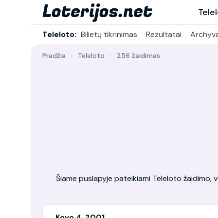
Tele
Teleloto:
Bilietų tikrinimas
Rezultatai
Archyv
Pradžia
Teleloto
256 žaidimas
Šiame puslapyje pateikiami Teleloto žaidimo, vy
Kovo 4, 2001