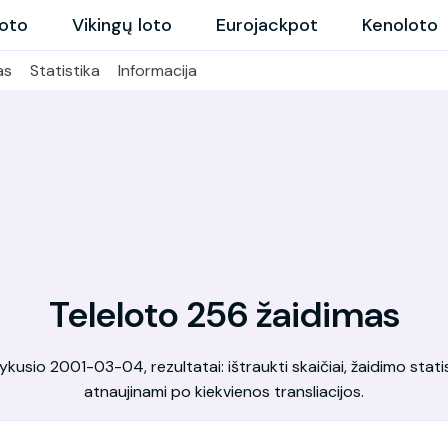
loto
Vikingų loto
Eurojackpot
Kenoloto
as
Statistika
Informacija
Teleloto 256 žaidimas
kusio 2001-03-04, rezultatai: ištraukti skaičiai, žaidimo statis
atnaujinami po kiekvienos transliacijos.