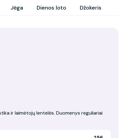
Jėga
Dienos loto
Džokeris
tika ir laimėtojų lentelės. Duomenys reguliariai
256