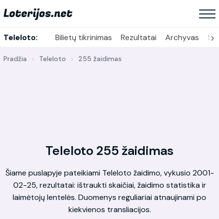
›
Teleloto:
Bilietų tikrinimas
Rezultatai
Archyvas
Sta
Pradžia
Teleloto
255 žaidimas
Teleloto 255 žaidimas
Šiame puslapyje pateikiami Teleloto žaidimo, vykusio 2001-
02-25, rezultatai: ištraukti skaičiai, žaidimo statistika ir
laimėtojų lentelės. Duomenys reguliariai atnaujinami po
kiekvienos transliacijos.