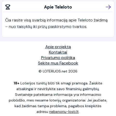
Apie Teleloto
Čia rasite visą svarbią informaciją apie Teleloto žaidimą
– nuo taisyklių iki prizų paskirstymo tvarkos.
Apie projektą
Kontaktai
Privatumo politika
Sekite mus Facebook
© LOTERIJOS.net 2026
18+
Loterijos turėtų būti tik smagi pramoga. Žaiskite
atsakingai ir neviršykite savo finansinių galimybių.
Svetainėje pateikiama informacija yra informacinio
pobūdžio, mes nesame loterijų organizatoriai. Jei jaučiate,
kad žaidimas tampa problema, pagalbos kreipkitės
adresu
nebenoriu-losti.lt
.