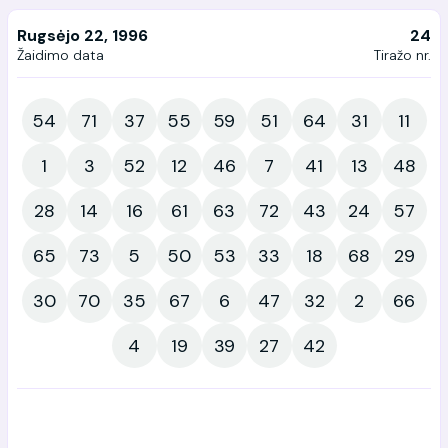
Rugsėjo 22, 1996
24
Žaidimo data
Tiražo nr.
54
71
37
55
59
51
64
31
11
1
3
52
12
46
7
41
13
48
28
14
16
61
63
72
43
24
57
65
73
5
50
53
33
18
68
29
30
70
35
67
6
47
32
2
66
4
19
39
27
42