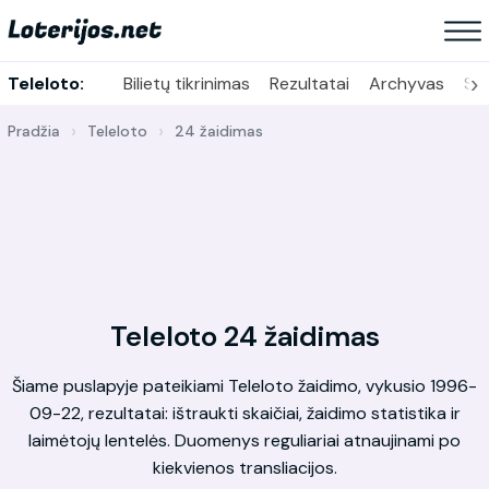
›
Teleloto:
Bilietų tikrinimas
Rezultatai
Archyvas
Sta
Pradžia
Teleloto
24 žaidimas
Teleloto 24 žaidimas
Šiame puslapyje pateikiami Teleloto žaidimo, vykusio 1996-
09-22, rezultatai: ištraukti skaičiai, žaidimo statistika ir
laimėtojų lentelės. Duomenys reguliariai atnaujinami po
kiekvienos transliacijos.