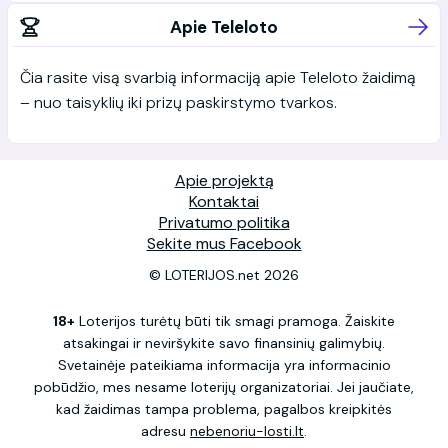
Apie Teleloto
Čia rasite visą svarbią informaciją apie Teleloto žaidimą
– nuo taisyklių iki prizų paskirstymo tvarkos.
Apie projektą
Kontaktai
Privatumo politika
Sekite mus Facebook
© LOTERIJOS.net 2026
18+
Loterijos turėtų būti tik smagi pramoga. Žaiskite
atsakingai ir neviršykite savo finansinių galimybių.
Svetainėje pateikiama informacija yra informacinio
pobūdžio, mes nesame loterijų organizatoriai. Jei jaučiate,
kad žaidimas tampa problema, pagalbos kreipkitės
adresu
nebenoriu-losti.lt
.