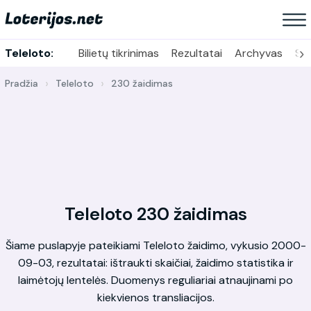
›
Teleloto:
Bilietų tikrinimas
Rezultatai
Archyvas
Sta
Pradžia
Teleloto
230 žaidimas
Teleloto 230 žaidimas
Šiame puslapyje pateikiami Teleloto žaidimo, vykusio 2000-
09-03, rezultatai: ištraukti skaičiai, žaidimo statistika ir
laimėtojų lentelės. Duomenys reguliariai atnaujinami po
kiekvienos transliacijos.