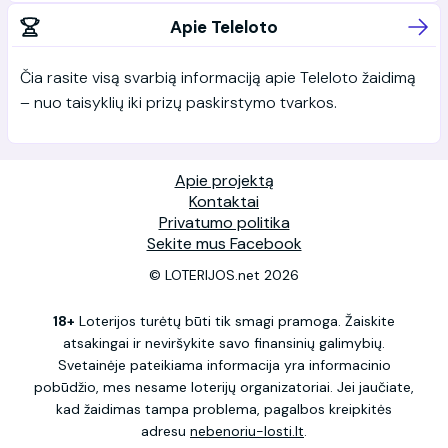
Apie Teleloto
Čia rasite visą svarbią informaciją apie Teleloto žaidimą
– nuo taisyklių iki prizų paskirstymo tvarkos.
Apie projektą
Kontaktai
Privatumo politika
Sekite mus Facebook
© LOTERIJOS.net 2026
18+
Loterijos turėtų būti tik smagi pramoga. Žaiskite
atsakingai ir neviršykite savo finansinių galimybių.
Svetainėje pateikiama informacija yra informacinio
pobūdžio, mes nesame loterijų organizatoriai. Jei jaučiate,
kad žaidimas tampa problema, pagalbos kreipkitės
adresu
nebenoriu-losti.lt
.