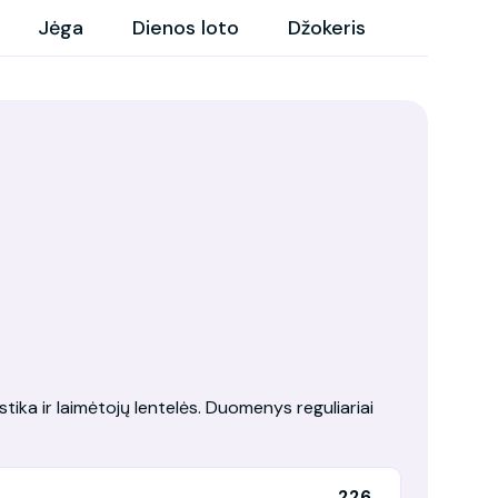
Jėga
Dienos loto
Džokeris
tika ir laimėtojų lentelės. Duomenys reguliariai
226