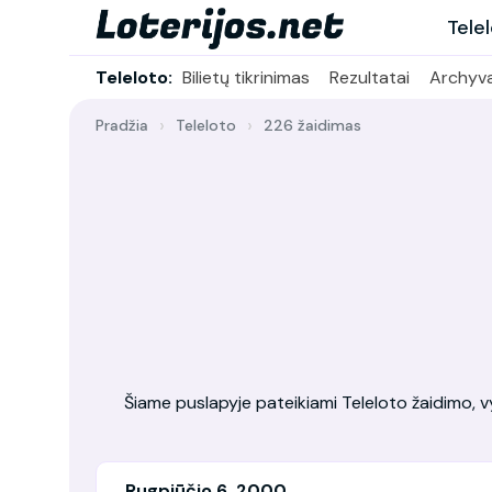
Tele
Teleloto:
Bilietų tikrinimas
Rezultatai
Archyv
Pradžia
Teleloto
226 žaidimas
Šiame puslapyje pateikiami Teleloto žaidimo, vy
Rugpjūčio 6, 2000