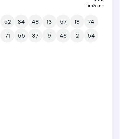
Tiražo nr.
52
34
48
13
57
18
74
71
55
37
9
46
2
54