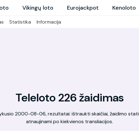
loto
Vikingų loto
Eurojackpot
Kenoloto
as
Statistika
Informacija
Teleloto 226 žaidimas
kusio 2000-08-06, rezultatai: ištraukti skaičiai, žaidimo statis
atnaujinami po kiekvienos transliacijos.