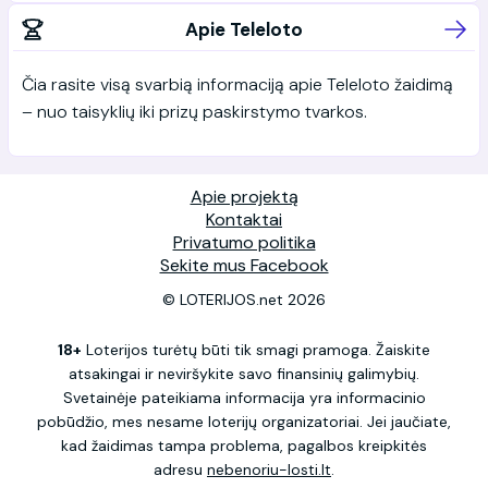
Apie Teleloto
Čia rasite visą svarbią informaciją apie Teleloto žaidimą
– nuo taisyklių iki prizų paskirstymo tvarkos.
Apie projektą
Kontaktai
Privatumo politika
Sekite mus Facebook
© LOTERIJOS.net 2026
18+
Loterijos turėtų būti tik smagi pramoga. Žaiskite
atsakingai ir neviršykite savo finansinių galimybių.
Svetainėje pateikiama informacija yra informacinio
pobūdžio, mes nesame loterijų organizatoriai. Jei jaučiate,
kad žaidimas tampa problema, pagalbos kreipkitės
adresu
nebenoriu-losti.lt
.