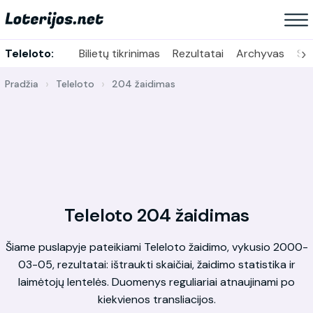
›
Teleloto:
Bilietų tikrinimas
Rezultatai
Archyvas
Sta
Pradžia
Teleloto
204 žaidimas
Teleloto 204 žaidimas
Šiame puslapyje pateikiami Teleloto žaidimo, vykusio 2000-
03-05, rezultatai: ištraukti skaičiai, žaidimo statistika ir
laimėtojų lentelės. Duomenys reguliariai atnaujinami po
kiekvienos transliacijos.