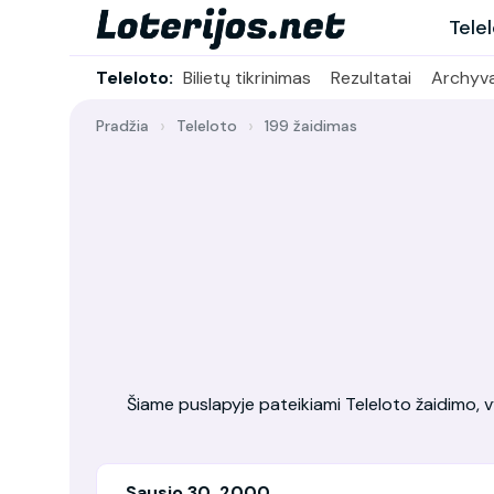
Tele
Teleloto:
Bilietų tikrinimas
Rezultatai
Archyv
Pradžia
Teleloto
199 žaidimas
Šiame puslapyje pateikiami Teleloto žaidimo, vy
Sausio 30, 2000