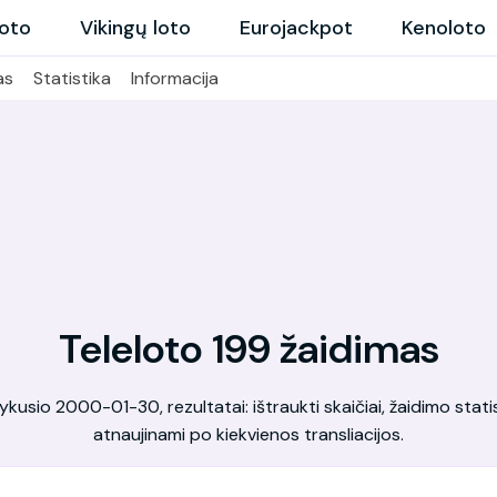
loto
Vikingų loto
Eurojackpot
Kenoloto
as
Statistika
Informacija
Teleloto 199 žaidimas
kusio 2000-01-30, rezultatai: ištraukti skaičiai, žaidimo statis
atnaujinami po kiekvienos transliacijos.