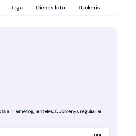
Jėga
Dienos loto
Džokeris
tika ir laimėtojų lentelės. Duomenys reguliariai
199