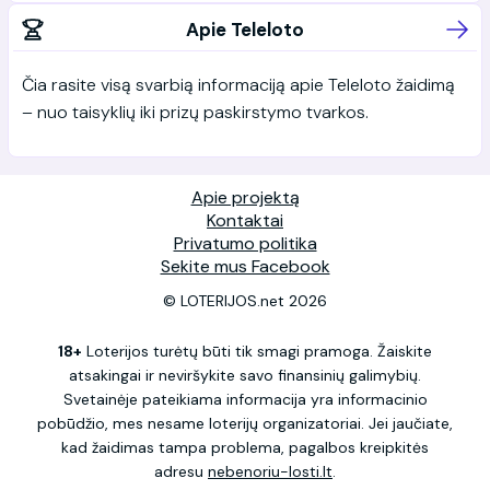
Apie Teleloto
Čia rasite visą svarbią informaciją apie Teleloto žaidimą
– nuo taisyklių iki prizų paskirstymo tvarkos.
Apie projektą
Kontaktai
Privatumo politika
Sekite mus Facebook
© LOTERIJOS.net 2026
18+
Loterijos turėtų būti tik smagi pramoga. Žaiskite
atsakingai ir neviršykite savo finansinių galimybių.
Svetainėje pateikiama informacija yra informacinio
pobūdžio, mes nesame loterijų organizatoriai. Jei jaučiate,
kad žaidimas tampa problema, pagalbos kreipkitės
adresu
nebenoriu-losti.lt
.