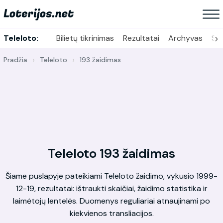
›
Teleloto:
Bilietų tikrinimas
Rezultatai
Archyvas
Sta
Pradžia
Teleloto
193 žaidimas
Teleloto 193 žaidimas
Šiame puslapyje pateikiami Teleloto žaidimo, vykusio 1999-
12-19, rezultatai: ištraukti skaičiai, žaidimo statistika ir
laimėtojų lentelės. Duomenys reguliariai atnaujinami po
kiekvienos transliacijos.