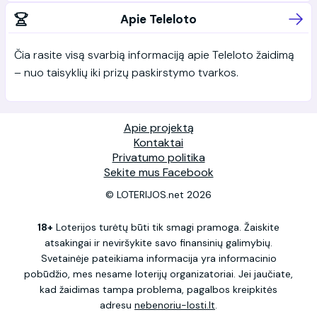
Apie Teleloto
Čia rasite visą svarbią informaciją apie Teleloto žaidimą
– nuo taisyklių iki prizų paskirstymo tvarkos.
Apie projektą
Kontaktai
Privatumo politika
Sekite mus Facebook
© LOTERIJOS.net 2026
18+
Loterijos turėtų būti tik smagi pramoga. Žaiskite
atsakingai ir neviršykite savo finansinių galimybių.
Svetainėje pateikiama informacija yra informacinio
pobūdžio, mes nesame loterijų organizatoriai. Jei jaučiate,
kad žaidimas tampa problema, pagalbos kreipkitės
adresu
nebenoriu-losti.lt
.