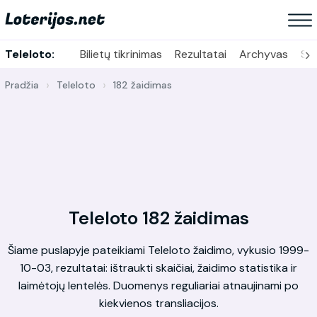
›
Teleloto:
Bilietų tikrinimas
Rezultatai
Archyvas
Sta
Pradžia
Teleloto
182 žaidimas
Teleloto 182 žaidimas
Šiame puslapyje pateikiami Teleloto žaidimo, vykusio 1999-
10-03, rezultatai: ištraukti skaičiai, žaidimo statistika ir
laimėtojų lentelės. Duomenys reguliariai atnaujinami po
kiekvienos transliacijos.