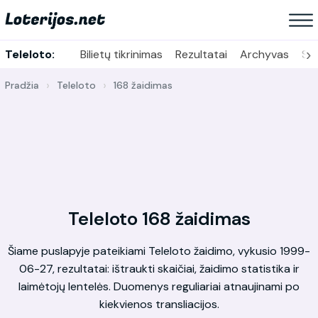
›
Teleloto:
Bilietų tikrinimas
Rezultatai
Archyvas
Sta
Pradžia
Teleloto
168 žaidimas
Teleloto 168 žaidimas
Šiame puslapyje pateikiami Teleloto žaidimo, vykusio 1999-
06-27, rezultatai: ištraukti skaičiai, žaidimo statistika ir
laimėtojų lentelės. Duomenys reguliariai atnaujinami po
kiekvienos transliacijos.