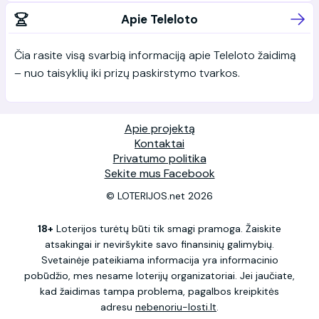
Apie Teleloto
Čia rasite visą svarbią informaciją apie Teleloto žaidimą
– nuo taisyklių iki prizų paskirstymo tvarkos.
Apie projektą
Kontaktai
Privatumo politika
Sekite mus Facebook
© LOTERIJOS.net 2026
18+
Loterijos turėtų būti tik smagi pramoga. Žaiskite
atsakingai ir neviršykite savo finansinių galimybių.
Svetainėje pateikiama informacija yra informacinio
pobūdžio, mes nesame loterijų organizatoriai. Jei jaučiate,
kad žaidimas tampa problema, pagalbos kreipkitės
adresu
nebenoriu-losti.lt
.