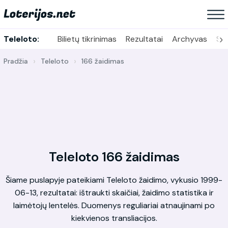
›
Teleloto:
Bilietų tikrinimas
Rezultatai
Archyvas
Sta
Pradžia
Teleloto
166 žaidimas
Teleloto 166 žaidimas
Šiame puslapyje pateikiami Teleloto žaidimo, vykusio 1999-
06-13, rezultatai: ištraukti skaičiai, žaidimo statistika ir
laimėtojų lentelės. Duomenys reguliariai atnaujinami po
kiekvienos transliacijos.