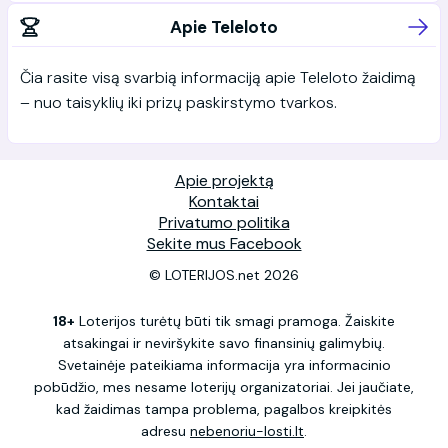
Apie Teleloto
Čia rasite visą svarbią informaciją apie Teleloto žaidimą
– nuo taisyklių iki prizų paskirstymo tvarkos.
Apie projektą
Kontaktai
Privatumo politika
Sekite mus Facebook
© LOTERIJOS.net 2026
18+
Loterijos turėtų būti tik smagi pramoga. Žaiskite
atsakingai ir neviršykite savo finansinių galimybių.
Svetainėje pateikiama informacija yra informacinio
pobūdžio, mes nesame loterijų organizatoriai. Jei jaučiate,
kad žaidimas tampa problema, pagalbos kreipkitės
adresu
nebenoriu-losti.lt
.