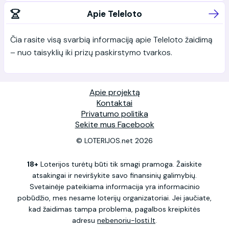
Apie Teleloto
Čia rasite visą svarbią informaciją apie Teleloto žaidimą
– nuo taisyklių iki prizų paskirstymo tvarkos.
Apie projektą
Kontaktai
Privatumo politika
Sekite mus Facebook
© LOTERIJOS.net 2026
18+
Loterijos turėtų būti tik smagi pramoga. Žaiskite
atsakingai ir neviršykite savo finansinių galimybių.
Svetainėje pateikiama informacija yra informacinio
pobūdžio, mes nesame loterijų organizatoriai. Jei jaučiate,
kad žaidimas tampa problema, pagalbos kreipkitės
adresu
nebenoriu-losti.lt
.