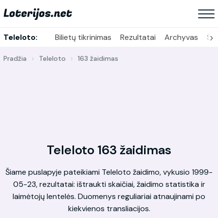
›
Teleloto:
Bilietų tikrinimas
Rezultatai
Archyvas
Sta
Pradžia
Teleloto
163 žaidimas
Teleloto 163 žaidimas
Šiame puslapyje pateikiami Teleloto žaidimo, vykusio 1999-
05-23, rezultatai: ištraukti skaičiai, žaidimo statistika ir
laimėtojų lentelės. Duomenys reguliariai atnaujinami po
kiekvienos transliacijos.