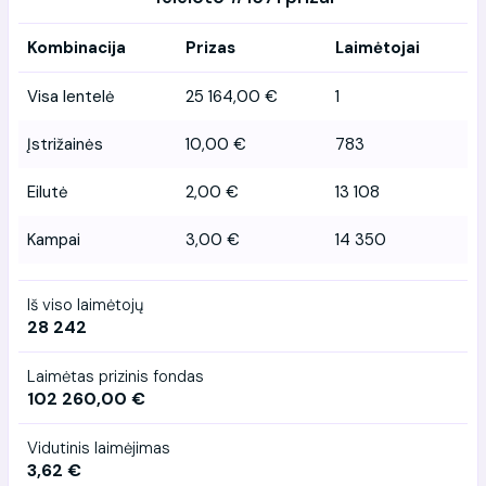
Kombinacija
Prizas
Laimėtojai
Visa lentelė
25 164,00 €
1
Įstrižainės
10,00 €
783
Eilutė
2,00 €
13 108
Kampai
3,00 €
14 350
Iš viso laimėtojų
28 242
Laimėtas prizinis fondas
102 260,00 €
Vidutinis laimėjimas
3,62 €