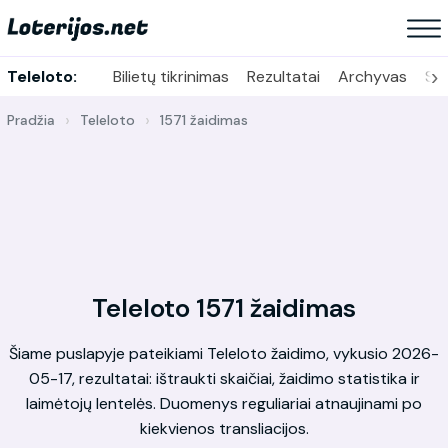
›
Teleloto:
Bilietų tikrinimas
Rezultatai
Archyvas
Sta
Pradžia
Teleloto
1571 žaidimas
Teleloto 1571 žaidimas
Šiame puslapyje pateikiami Teleloto žaidimo, vykusio 2026-
05-17, rezultatai: ištraukti skaičiai, žaidimo statistika ir
laimėtojų lentelės. Duomenys reguliariai atnaujinami po
kiekvienos transliacijos.