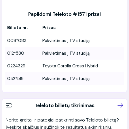
Papildomi Teleloto #1571 prizai
Bilieto nr.
Prizas
008*083
Pakvietimas į TV studiją
012*580
Pakvietimas į TV studiją
0224329
Toyota Corolla Cross Hybrid
032*519
Pakvietimas į TV studiją
Teleloto bilietų tikrinimas
Norite greitai ir patogiai patikrinti savo Teleloto bilietą?
Įveskite skaičius ir sužinokite rezultatus akimirksniu.