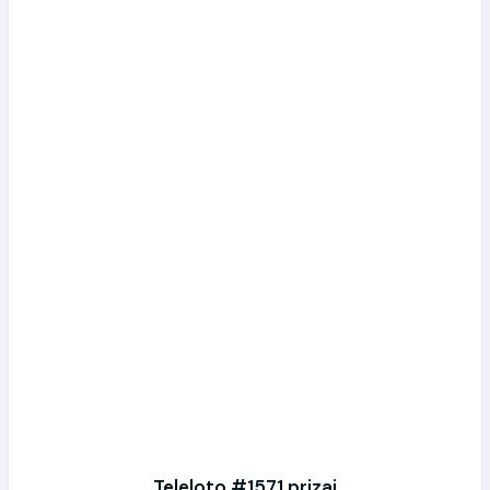
Teleloto #1571 prizai