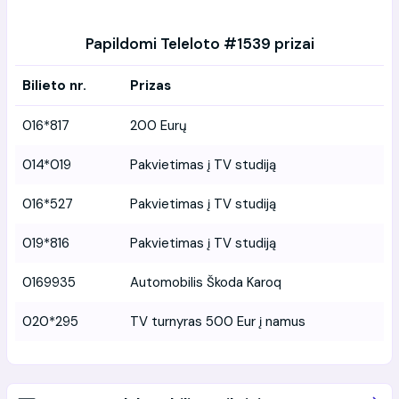
Papildomi Teleloto #1539 prizai
Bilieto nr.
Prizas
016*817
200 Eurų
014*019
Pakvietimas į TV studiją
016*527
Pakvietimas į TV studiją
019*816
Pakvietimas į TV studiją
0169935
Automobilis Škoda Karoq
020*295
TV turnyras 500 Eur į namus