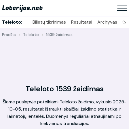
›
Teleloto:
Bilietų tikrinimas
Rezultatai
Archyvas
Sta
Pradžia
Teleloto
1539 žaidimas
Teleloto 1539 žaidimas
Šiame puslapyje pateikiami Teleloto žaidimo, vykusio 2025-
10-05, rezultatai: ištraukti skaičiai, žaidimo statistika ir
laimėtojų lentelės. Duomenys reguliariai atnaujinami po
kiekvienos transliacijos.