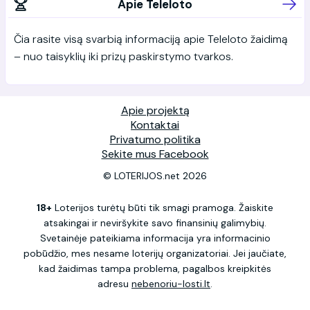
Apie Teleloto
Čia rasite visą svarbią informaciją apie Teleloto žaidimą
– nuo taisyklių iki prizų paskirstymo tvarkos.
Apie projektą
Kontaktai
Privatumo politika
Sekite mus Facebook
© LOTERIJOS.net 2026
18+
Loterijos turėtų būti tik smagi pramoga. Žaiskite
atsakingai ir neviršykite savo finansinių galimybių.
Svetainėje pateikiama informacija yra informacinio
pobūdžio, mes nesame loterijų organizatoriai. Jei jaučiate,
kad žaidimas tampa problema, pagalbos kreipkitės
adresu
nebenoriu-losti.lt
.