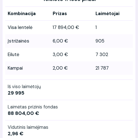
Kombinacija
Prizas
Laimėtojai
Visa lentelė
17 894,00 €
1
Įstrižainės
6,00 €
905
Eilutė
3,00 €
7 302
Kampai
2,00 €
21 787
Iš viso laimėtojų
29 995
Laimėtas prizinis fondas
88 804,00 €
Vidutinis laimėjimas
2,96 €