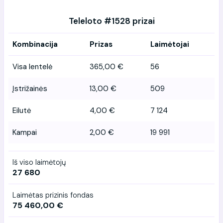
Teleloto #1528 prizai
Kombinacija
Prizas
Laimėtojai
Visa lentelė
365,00 €
56
Įstrižainės
13,00 €
509
Eilutė
4,00 €
7 124
Kampai
2,00 €
19 991
Iš viso laimėtojų
27 680
Laimėtas prizinis fondas
75 460,00 €