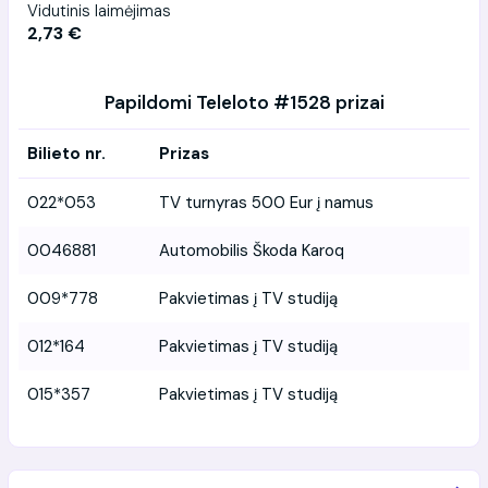
Vidutinis laimėjimas
2,73 €
Papildomi Teleloto #1528 prizai
Bilieto nr.
Prizas
022*053
TV turnyras 500 Eur į namus
0046881
Automobilis Škoda Karoq
009*778
Pakvietimas į TV studiją
012*164
Pakvietimas į TV studiją
015*357
Pakvietimas į TV studiją