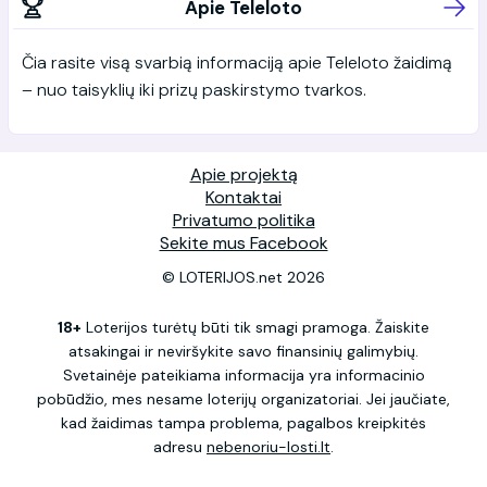
Apie Teleloto
Čia rasite visą svarbią informaciją apie Teleloto žaidimą
– nuo taisyklių iki prizų paskirstymo tvarkos.
Apie projektą
Kontaktai
Privatumo politika
Sekite mus Facebook
© LOTERIJOS.net 2026
18+
Loterijos turėtų būti tik smagi pramoga. Žaiskite
atsakingai ir neviršykite savo finansinių galimybių.
Svetainėje pateikiama informacija yra informacinio
pobūdžio, mes nesame loterijų organizatoriai. Jei jaučiate,
kad žaidimas tampa problema, pagalbos kreipkitės
adresu
nebenoriu-losti.lt
.