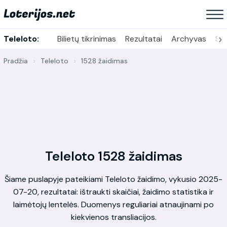
›
Teleloto:
Bilietų tikrinimas
Rezultatai
Archyvas
Sta
Pradžia
Teleloto
1528 žaidimas
Teleloto 1528 žaidimas
Šiame puslapyje pateikiami Teleloto žaidimo, vykusio 2025-
07-20, rezultatai: ištraukti skaičiai, žaidimo statistika ir
laimėtojų lentelės. Duomenys reguliariai atnaujinami po
kiekvienos transliacijos.