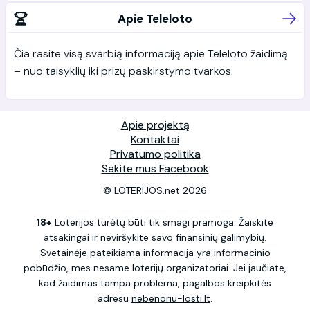
Apie Teleloto
Čia rasite visą svarbią informaciją apie Teleloto žaidimą
– nuo taisyklių iki prizų paskirstymo tvarkos.
Apie projektą
Kontaktai
Privatumo politika
Sekite mus Facebook
© LOTERIJOS.net 2026
18+
Loterijos turėtų būti tik smagi pramoga. Žaiskite
atsakingai ir neviršykite savo finansinių galimybių.
Svetainėje pateikiama informacija yra informacinio
pobūdžio, mes nesame loterijų organizatoriai. Jei jaučiate,
kad žaidimas tampa problema, pagalbos kreipkitės
adresu
nebenoriu-losti.lt
.