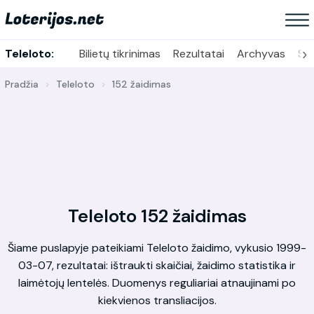
›
Teleloto:
Bilietų tikrinimas
Rezultatai
Archyvas
Sta
Pradžia
Teleloto
152 žaidimas
Teleloto 152 žaidimas
Šiame puslapyje pateikiami Teleloto žaidimo, vykusio 1999-
03-07, rezultatai: ištraukti skaičiai, žaidimo statistika ir
laimėtojų lentelės. Duomenys reguliariai atnaujinami po
kiekvienos transliacijos.