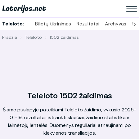
›
Teleloto:
Bilietų tikrinimas
Rezultatai
Archyvas
Sta
Pradžia
Teleloto
1502 žaidimas
Teleloto 1502 žaidimas
Šiame puslapyje pateikiami Teleloto žaidimo, vykusio 2025-
01-19, rezultatai: ištraukti skaičiai, žaidimo statistika ir
laimėtojų lentelės. Duomenys reguliariai atnaujinami po
kiekvienos transliacijos.