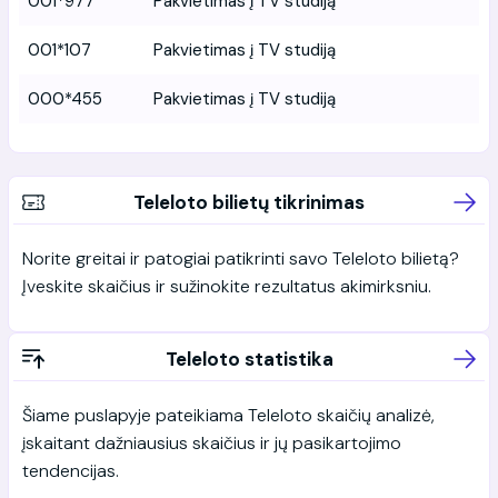
001*977
Pakvietimas į TV studiją
001*107
Pakvietimas į TV studiją
000*455
Pakvietimas į TV studiją
Teleloto bilietų tikrinimas
Norite greitai ir patogiai patikrinti savo Teleloto bilietą?
Įveskite skaičius ir sužinokite rezultatus akimirksniu.
Teleloto statistika
Šiame puslapyje pateikiama Teleloto skaičių analizė,
įskaitant dažniausius skaičius ir jų pasikartojimo
tendencijas.