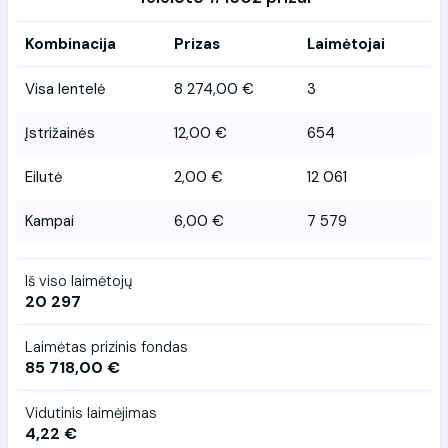
Kombinacija
Prizas
Laimėtojai
Visa lentelė
8 274,00 €
3
Įstrižainės
12,00 €
654
Eilutė
2,00 €
12 061
Kampai
6,00 €
7 579
Iš viso laimėtojų
20 297
Laimėtas prizinis fondas
85 718,00 €
Vidutinis laimėjimas
4,22 €