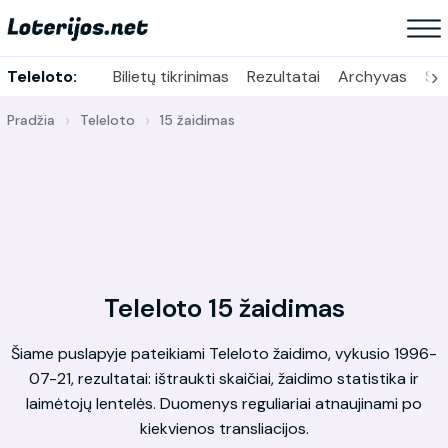
›
Teleloto:
Bilietų tikrinimas
Rezultatai
Archyvas
Sta
Pradžia
Teleloto
15 žaidimas
Teleloto 15 žaidimas
Šiame puslapyje pateikiami Teleloto žaidimo, vykusio 1996-
07-21, rezultatai: ištraukti skaičiai, žaidimo statistika ir
laimėtojų lentelės. Duomenys reguliariai atnaujinami po
kiekvienos transliacijos.