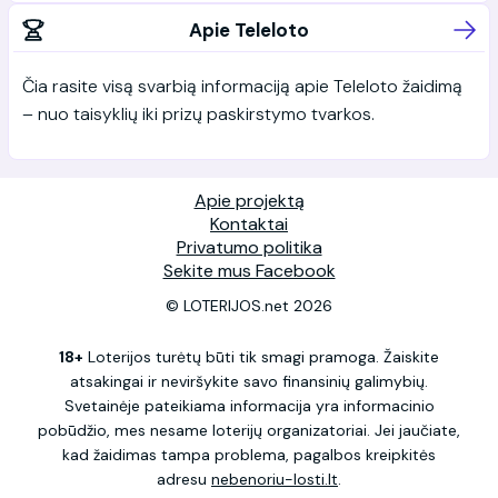
Apie Teleloto
Čia rasite visą svarbią informaciją apie Teleloto žaidimą
– nuo taisyklių iki prizų paskirstymo tvarkos.
Apie projektą
Kontaktai
Privatumo politika
Sekite mus Facebook
© LOTERIJOS.net 2026
18+
Loterijos turėtų būti tik smagi pramoga. Žaiskite
atsakingai ir neviršykite savo finansinių galimybių.
Svetainėje pateikiama informacija yra informacinio
pobūdžio, mes nesame loterijų organizatoriai. Jei jaučiate,
kad žaidimas tampa problema, pagalbos kreipkitės
adresu
nebenoriu-losti.lt
.