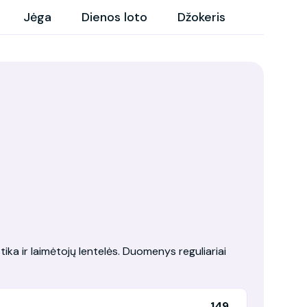
Jėga
Dienos loto
Džokeris
tika ir laimėtojų lentelės. Duomenys reguliariai
149