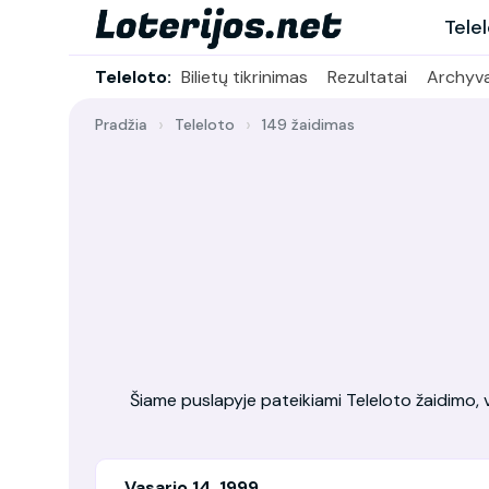
Tele
Teleloto:
Bilietų tikrinimas
Rezultatai
Archyv
Pradžia
Teleloto
149 žaidimas
Šiame puslapyje pateikiami Teleloto žaidimo, vy
Vasario 14, 1999