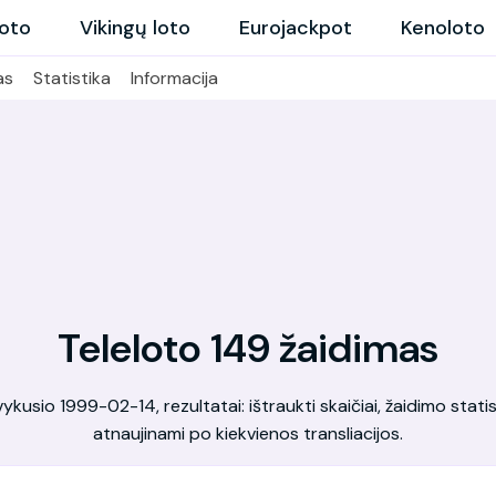
loto
Vikingų loto
Eurojackpot
Kenoloto
as
Statistika
Informacija
Teleloto 149 žaidimas
kusio 1999-02-14, rezultatai: ištraukti skaičiai, žaidimo statis
atnaujinami po kiekvienos transliacijos.