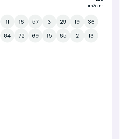
Tiražo nr.
11
16
57
3
29
19
36
64
72
69
15
65
2
13