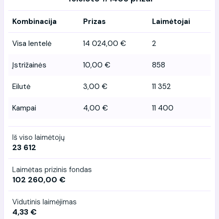
Kombinacija
Prizas
Laimėtojai
Visa lentelė
14 024,00 €
2
Įstrižainės
10,00 €
858
Eilutė
3,00 €
11 352
Kampai
4,00 €
11 400
Iš viso laimėtojų
23 612
Laimėtas prizinis fondas
102 260,00 €
Vidutinis laimėjimas
4,33 €