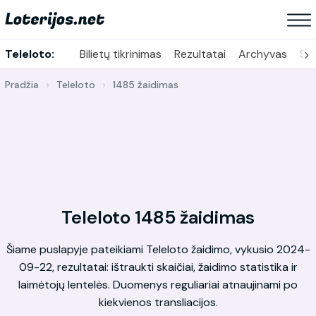
›
Teleloto:
Bilietų tikrinimas
Rezultatai
Archyvas
Sta
Pradžia
Teleloto
1485 žaidimas
Teleloto 1485 žaidimas
Šiame puslapyje pateikiami Teleloto žaidimo, vykusio 2024-
09-22, rezultatai: ištraukti skaičiai, žaidimo statistika ir
laimėtojų lentelės. Duomenys reguliariai atnaujinami po
kiekvienos transliacijos.