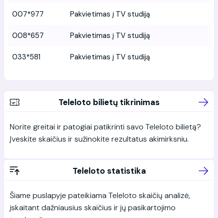
007*977
Pakvietimas į TV studiją
008*657
Pakvietimas į TV studiją
033*581
Pakvietimas į TV studiją
Teleloto bilietų tikrinimas
Norite greitai ir patogiai patikrinti savo Teleloto bilietą?
Įveskite skaičius ir sužinokite rezultatus akimirksniu.
Teleloto statistika
Šiame puslapyje pateikiama Teleloto skaičių analizė,
įskaitant dažniausius skaičius ir jų pasikartojimo