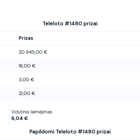
Teleloto #1480 prizai
Prizas
20 945,00 €
16,00 €
3,00 €
21,00 €
Vidutinis laimėjimas
9,04 €
Papildomi Teleloto #1480 prizai