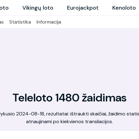
loto
Vikingų loto
Eurojackpot
Kenoloto
as
Statistika
Informacija
Teleloto 1480 žaidimas
kusio 2024-08-18, rezultatai: ištraukti skaičiai, žaidimo statis
atnaujinami po kiekvienos transliacijos.