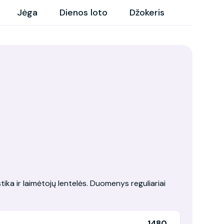
Jėga
Dienos loto
Džokeris
tika ir laimėtojų lentelės. Duomenys reguliariai
1480