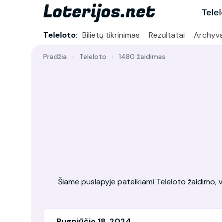
Tele
Teleloto:
Bilietų tikrinimas
Rezultatai
Archyv
Pradžia
Teleloto
1480 žaidimas
Šiame puslapyje pateikiami Teleloto žaidimo, vy
Rugpjūčio 18, 2024