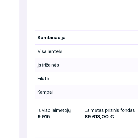
Kombinacija
Visa lentelė
Įstrižainės
Eilutė
Kampai
Iš viso laimėtojų
Laimėtas prizinis fondas
9 915
89 618,00 €