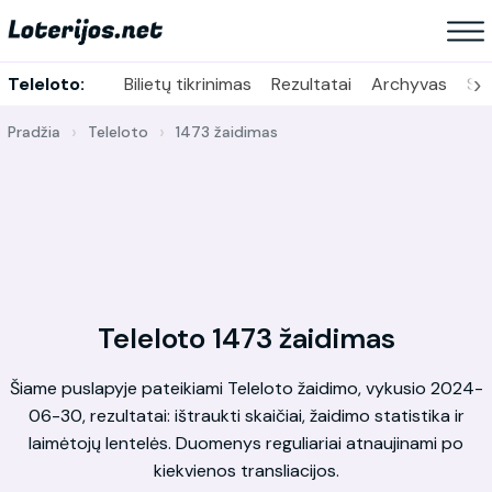
›
Teleloto:
Bilietų tikrinimas
Rezultatai
Archyvas
Sta
Pradžia
Teleloto
1473 žaidimas
Teleloto 1473 žaidimas
Šiame puslapyje pateikiami Teleloto žaidimo, vykusio 2024-
06-30, rezultatai: ištraukti skaičiai, žaidimo statistika ir
laimėtojų lentelės. Duomenys reguliariai atnaujinami po
kiekvienos transliacijos.