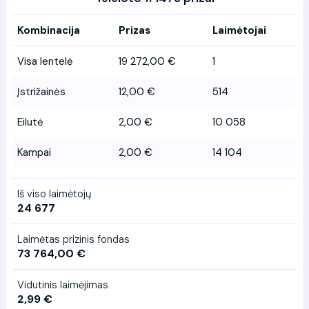
Kombinacija
Prizas
Laimėtojai
Visa lentelė
19 272,00 €
1
Įstrižainės
12,00 €
514
Eilutė
2,00 €
10 058
Kampai
2,00 €
14 104
Iš viso laimėtojų
24 677
Laimėtas prizinis fondas
73 764,00 €
Vidutinis laimėjimas
2,99 €