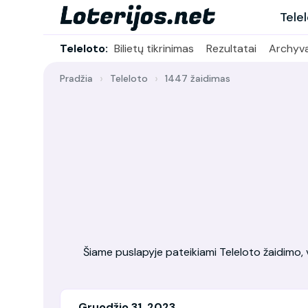
Tele
Teleloto:
Bilietų tikrinimas
Rezultatai
Archyv
Pradžia
Teleloto
1447 žaidimas
Šiame puslapyje pateikiami Teleloto žaidimo, vy
Gruodžio 31, 2023