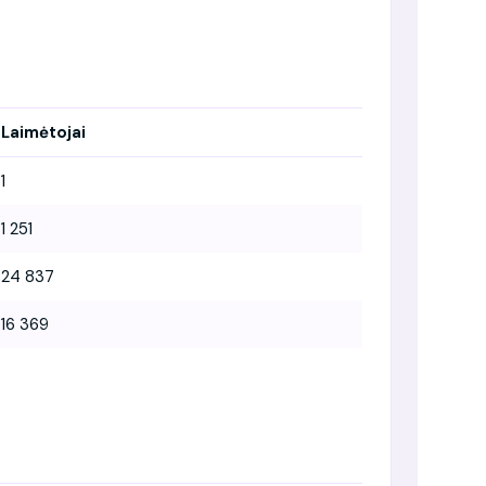
Laimėtojai
1
1 251
24 837
16 369