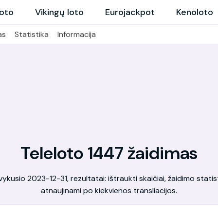
loto
Vikingų loto
Eurojackpot
Kenoloto
as
Statistika
Informacija
Teleloto 1447 žaidimas
kusio 2023-12-31, rezultatai: ištraukti skaičiai, žaidimo statis
atnaujinami po kiekvienos transliacijos.