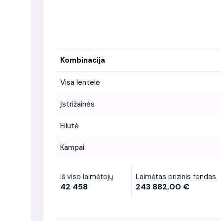
Kombinacija
Visa lentelė
Įstrižainės
Eilutė
Kampai
Iš viso laimėtojų
Laimėtas prizinis fondas
42 458
243 882,00 €