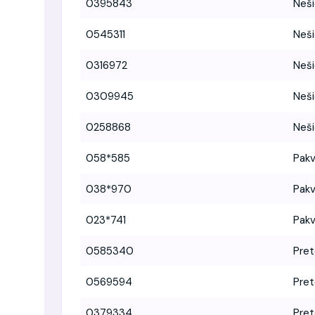
0395843
Neši
0545311
Neši
0316972
Neši
0309945
Neši
0258868
Neši
058*585
Pakv
038*970
Pakv
023*741
Pakv
0585340
Pre
0569594
Pre
0379334
Pre