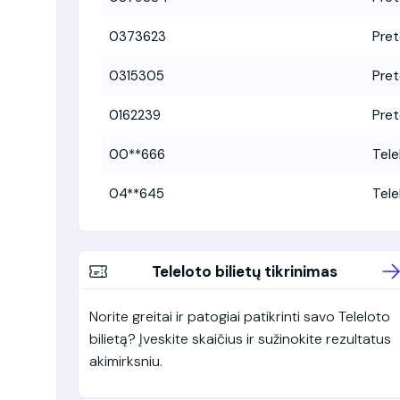
0373623
Pre
0315305
Pre
0162239
Pre
00**666
Tele
04**645
Tele
Teleloto bilietų tikrinimas
Norite greitai ir patogiai patikrinti savo Teleloto
bilietą? Įveskite skaičius ir sužinokite rezultatus
akimirksniu.