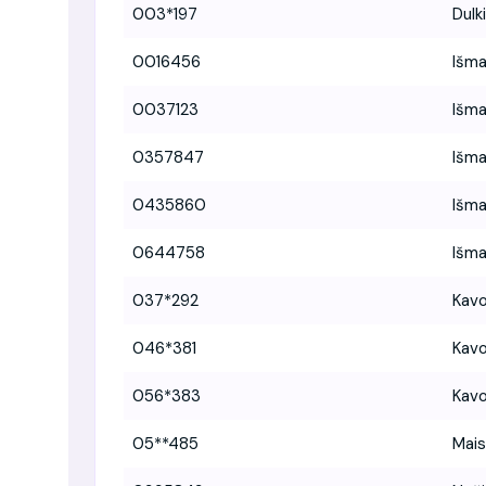
003*197
Dulk
0016456
Išma
0037123
Išma
0357847
Išma
0435860
Išma
0644758
Išma
037*292
Kavo
046*381
Kavo
056*383
Kavo
05**485
Mais