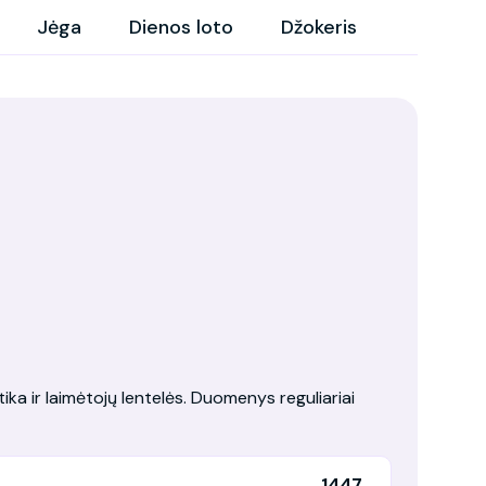
Jėga
Dienos loto
Džokeris
tika ir laimėtojų lentelės. Duomenys reguliariai
1447