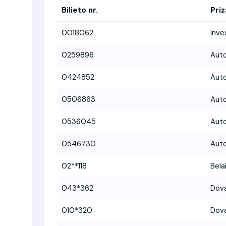
Bilieto nr.
Priz
0018062
Inve
0259896
Aut
0424852
Aut
0506863
Aut
0536045
Aut
0546730
Auto
02**118
Bela
043*362
Dova
010*320
Dova