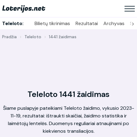
›
Teleloto:
Bilietų tikrinimas
Rezultatai
Archyvas
Sta
Pradžia
Teleloto
1441 žaidimas
Teleloto 1441 žaidimas
Šiame puslapyje pateikiami Teleloto žaidimo, vykusio 2023-
11-19, rezultatai: ištraukti skaičiai, žaidimo statistika ir
laimėtojų lentelės. Duomenys reguliariai atnaujinami po
kiekvienos transliacijos.