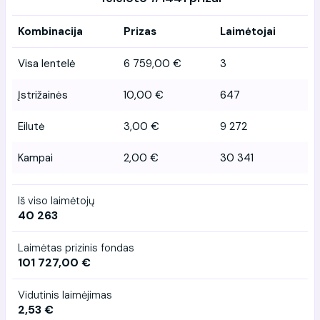
Kombinacija
Prizas
Laimėtojai
Visa lentelė
6 759,00 €
3
Įstrižainės
10,00 €
647
Eilutė
3,00 €
9 272
Kampai
2,00 €
30 341
Iš viso laimėtojų
40 263
Laimėtas prizinis fondas
101 727,00 €
Vidutinis laimėjimas
2,53 €