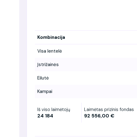
Kombinacija
Visa lentelė
Įstrižainės
Eilutė
Kampai
Iš viso laimėtojų
Laimėtas prizinis fondas
24 184
92 556,00 €