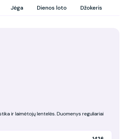
Jėga
Dienos loto
Džokeris
tika ir laimėtojų lentelės. Duomenys reguliariai
1426