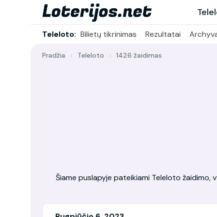
Tele
Teleloto:
Bilietų tikrinimas
Rezultatai
Archyv
Pradžia
Teleloto
1426 žaidimas
Šiame puslapyje pateikiami Teleloto žaidimo, vy
Rugpjūčio 6, 2023