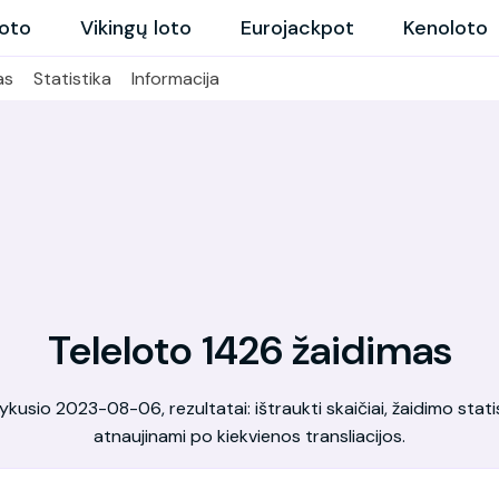
loto
Vikingų loto
Eurojackpot
Kenoloto
as
Statistika
Informacija
Teleloto 1426 žaidimas
kusio 2023-08-06, rezultatai: ištraukti skaičiai, žaidimo statis
atnaujinami po kiekvienos transliacijos.