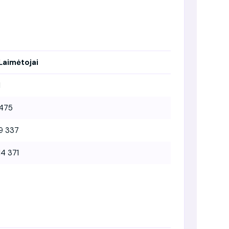
Laimėtojai
1
475
9 337
14 371