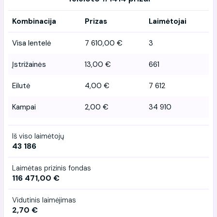
Kombinacija
Prizas
Laimėtojai
Visa lentelė
7 610,00 €
3
Įstrižainės
13,00 €
661
Eilutė
4,00 €
7 612
Kampai
2,00 €
34 910
Iš viso laimėtojų
43 186
Laimėtas prizinis fondas
116 471,00 €
Vidutinis laimėjimas
2,70 €