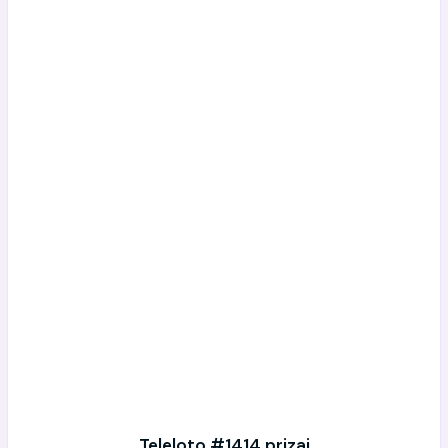
Teleloto #1414 prizai