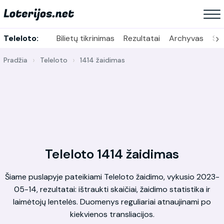
›
Teleloto:
Bilietų tikrinimas
Rezultatai
Archyvas
Sta
Pradžia
Teleloto
1414 žaidimas
Teleloto 1414 žaidimas
Šiame puslapyje pateikiami Teleloto žaidimo, vykusio 2023-
05-14, rezultatai: ištraukti skaičiai, žaidimo statistika ir
laimėtojų lentelės. Duomenys reguliariai atnaujinami po
kiekvienos transliacijos.