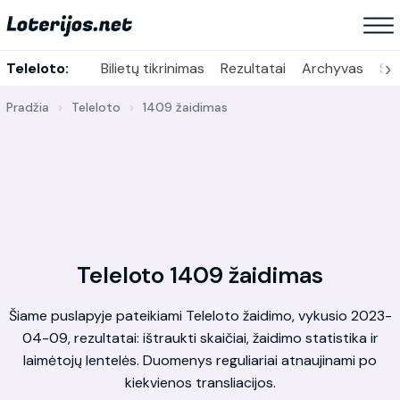
›
Teleloto:
Bilietų tikrinimas
Rezultatai
Archyvas
Sta
Pradžia
Teleloto
1409 žaidimas
Teleloto 1409 žaidimas
Šiame puslapyje pateikiami Teleloto žaidimo, vykusio 2023-
04-09, rezultatai: ištraukti skaičiai, žaidimo statistika ir
laimėtojų lentelės. Duomenys reguliariai atnaujinami po
kiekvienos transliacijos.