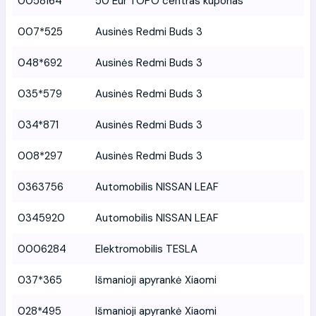
0058164
50 Eur TOPO centras kuponas
007*525
Ausinės Redmi Buds 3
048*692
Ausinės Redmi Buds 3
035*579
Ausinės Redmi Buds 3
034*871
Ausinės Redmi Buds 3
008*297
Ausinės Redmi Buds 3
0363756
Automobilis NISSAN LEAF
0345920
Automobilis NISSAN LEAF
0006284
Elektromobilis TESLA
037*365
Išmanioji apyrankė Xiaomi
028*495
Išmanioji apyrankė Xiaomi