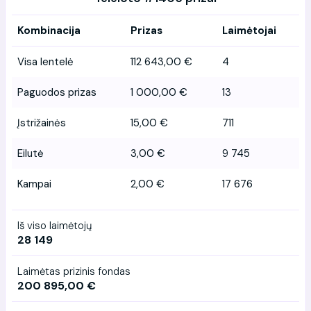
Kombinacija
Prizas
Laimėtojai
Visa lentelė
112 643,00 €
4
Paguodos prizas
1 000,00 €
13
Įstrižainės
15,00 €
711
Eilutė
3,00 €
9 745
Kampai
2,00 €
17 676
Iš viso laimėtojų
28 149
Laimėtas prizinis fondas
200 895,00 €