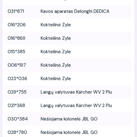
031*871
Kavos aparatas Delonghi DEDICA
016*206
Kokteilinė Zyle
016*869
Kokteilinė Zyle
015*385
Kokteilinė Zyle
006*197
Kokteilinė Zyle
023*036
Kokteilinė Zyle
029*755
Langų valytuvas Kärcher WV 2 Plu
021*368
Langų valytuvas Kärcher WV 2 Plu
030*384
Nešiojama kolonelė JBL GO
028*780
Nešiojama kolonelė JBL GO