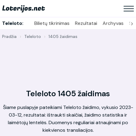
›
Teleloto:
Bilietų tikrinimas
Rezultatai
Archyvas
Sta
Pradžia
Teleloto
1405 žaidimas
Teleloto 1405 žaidimas
Šiame puslapyje pateikiami Teleloto žaidimo, vykusio 2023-
03-12, rezultatai: ištraukti skaičiai, žaidimo statistika ir
laimėtojų lentelės. Duomenys reguliariai atnaujinami po
kiekvienos transliacijos.