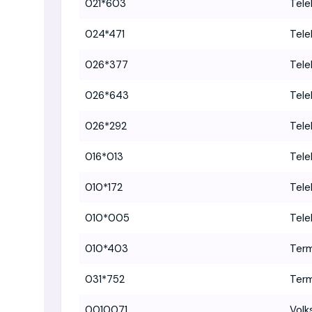
021*603
Tele
024*471
Tele
026*377
Tele
026*643
Tele
026*292
Tele
016*013
Tele
010*172
Tele
010*005
Tele
010*403
Term
031*752
Term
0010071
Volk