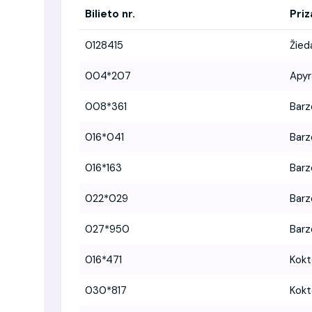
Bilieto nr.
Priz
0128415
Žied
004*207
Apyr
008*361
Barz
016*041
Barz
016*163
Barz
022*029
Barz
027*950
Barz
016*471
Kokt
030*817
Kokt