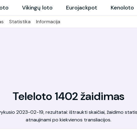
loto
Vikingų loto
Eurojackpot
Kenoloto
as
Statistika
Informacija
Teleloto 1402 žaidimas
kusio 2023-02-19, rezultatai: ištraukti skaičiai, žaidimo statis
atnaujinami po kiekvienos transliacijos.