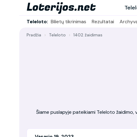
Tele
Teleloto:
Bilietų tikrinimas
Rezultatai
Archyv
Pradžia
Teleloto
1402 žaidimas
Šiame puslapyje pateikiami Teleloto žaidimo, vy
Vasario 19, 2023