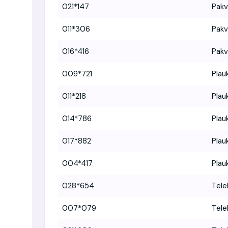
021*147
Pakv
011*306
Pakv
016*416
Pakv
009*721
Plau
011*218
Plau
014*786
Plau
017*882
Plau
004*417
Plau
028*654
Tele
007*079
Tele