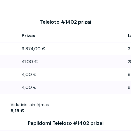
Teleloto #1402 prizai
Prizas
L
9 874,00 €
3
41,00 €
2
4,00 €
8
4,00 €
8
Vidutinis laimėjimas
5,15 €
Papildomi Teleloto #1402 prizai