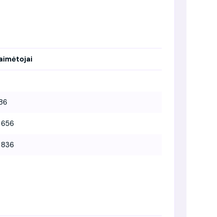
aimėtojai
86
 656
 836