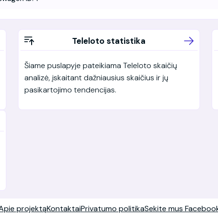
Teleloto statistika
Šiame puslapyje pateikiama Teleloto skaičių
analizė, įskaitant dažniausius skaičius ir jų
pasikartojimo tendencijas.
Apie projektą
Kontaktai
Privatumo politika
Sekite mus Faceboo