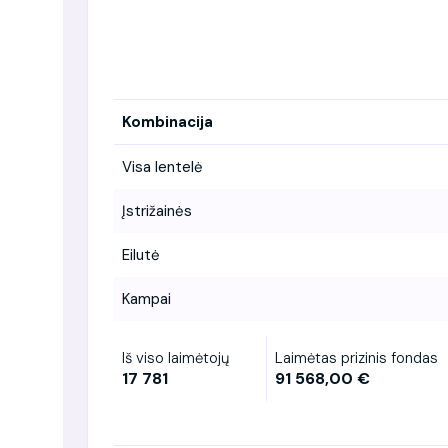
Kombinacija
Visa lentelė
Įstrižainės
Eilutė
Kampai
Iš viso laimėtojų
Laimėtas prizinis fondas
17 781
91 568,00 €