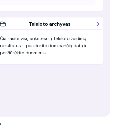
Teleloto archyvas
Čia rasite visų ankstesnių Teleloto žaidimų
rezultatus – pasirinkite dominančią datą ir
peržiūrėkite duomenis.
k