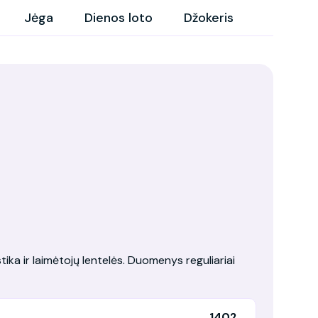
Jėga
Dienos loto
Džokeris
tika ir laimėtojų lentelės. Duomenys reguliariai
1402