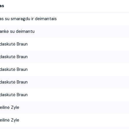
as
as su smaragdu ir deimantais
ankė su deimantu
daskutė Braun
daskutė Braun
daskutė Braun
daskutė Braun
daskutė Braun
eilinė Zyle
eilinė Zyle