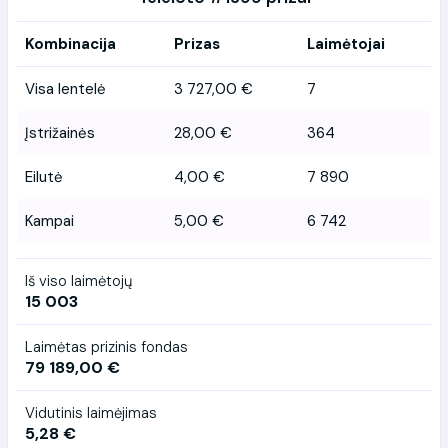
Kombinacija
Prizas
Laimėtojai
Visa lentelė
3 727,00 €
7
Įstrižainės
28,00 €
364
Eilutė
4,00 €
7 890
Kampai
5,00 €
6 742
Iš viso laimėtojų
15 003
Laimėtas prizinis fondas
79 189,00 €
Vidutinis laimėjimas
5,28 €