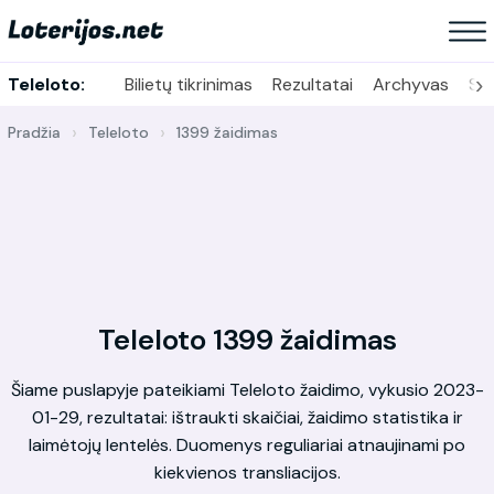
›
Teleloto:
Bilietų tikrinimas
Rezultatai
Archyvas
Sta
Pradžia
Teleloto
1399 žaidimas
Teleloto 1399 žaidimas
Šiame puslapyje pateikiami Teleloto žaidimo, vykusio 2023-
01-29, rezultatai: ištraukti skaičiai, žaidimo statistika ir
laimėtojų lentelės. Duomenys reguliariai atnaujinami po
kiekvienos transliacijos.