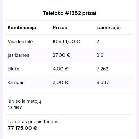
Teleloto #1382 prizai
Kombinacija
Prizas
Laimėtojai
Visa lentelė
10 834,00 €
2
Įstrižainės
27,00 €
316
Eilutė
4,00 €
7 262
Kampai
3,00 €
9 587
Iš viso laimėtojų
17 167
Laimėtas prizinis fondas
77 175,00 €