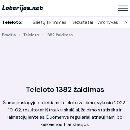
›
Teleloto:
Bilietų tikrinimas
Rezultatai
Archyvas
Sta
Pradžia
Teleloto
1382 žaidimas
Teleloto 1382 žaidimas
Šiame puslapyje pateikiami Teleloto žaidimo, vykusio 2022-
10-02, rezultatai: ištraukti skaičiai, žaidimo statistika ir
laimėtojų lentelės. Duomenys reguliariai atnaujinami po
kiekvienos transliacijos.