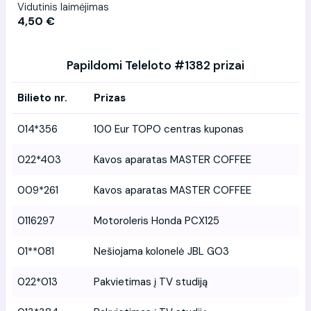
Vidutinis laimėjimas
4,50 €
Papildomi Teleloto #1382 prizai
Bilieto nr.
Prizas
014*356
100 Eur TOPO centras kuponas
022*403
Kavos aparatas MASTER COFFEE
009*261
Kavos aparatas MASTER COFFEE
0116297
Motoroleris Honda PCX125
01**081
Nešiojama kolonelė JBL GO3
022*013
Pakvietimas į TV studiją