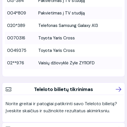
013*384
Pakvietimas į TV studiją
004*809
Pakvietimas į TV studiją
020*389
Telefonas Samsung Galaxy A13
0070316
Toyota Yaris Cross
0049375
Toyota Yaris Cross
02**976
Vaisių džiovyklė Zyle ZY110FD
Teleloto bilietų tikrinimas
Norite greitai ir patogiai patikrinti savo Teleloto bilietą?
Įveskite skaičius ir sužinokite rezultatus akimirksniu.