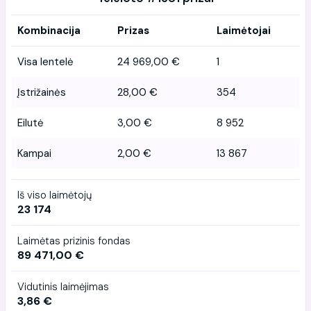
Kombinacija
Prizas
Laimėtojai
Visa lentelė
24 969,00 €
1
Įstrižainės
28,00 €
354
Eilutė
3,00 €
8 952
Kampai
2,00 €
13 867
Iš viso laimėtojų
23 174
Laimėtas prizinis fondas
89 471,00 €
Vidutinis laimėjimas
3,86 €