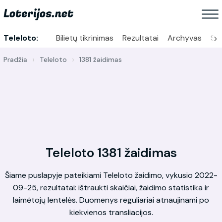
›
Teleloto:
Bilietų tikrinimas
Rezultatai
Archyvas
Sta
Pradžia
Teleloto
1381 žaidimas
Teleloto 1381 žaidimas
Šiame puslapyje pateikiami Teleloto žaidimo, vykusio 2022-
09-25, rezultatai: ištraukti skaičiai, žaidimo statistika ir
laimėtojų lentelės. Duomenys reguliariai atnaujinami po
kiekvienos transliacijos.