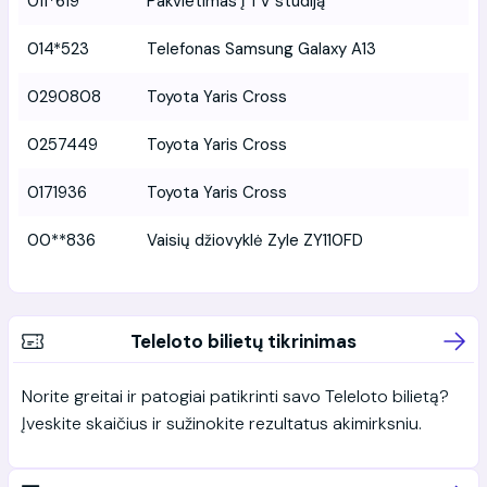
011*619
Pakvietimas į TV studiją
014*523
Telefonas Samsung Galaxy A13
0290808
Toyota Yaris Cross
0257449
Toyota Yaris Cross
0171936
Toyota Yaris Cross
00**836
Vaisių džiovyklė Zyle ZY110FD
Teleloto bilietų tikrinimas
Norite greitai ir patogiai patikrinti savo Teleloto bilietą?
Įveskite skaičius ir sužinokite rezultatus akimirksniu.