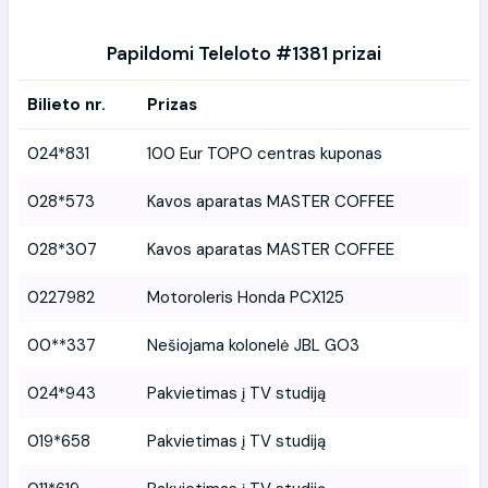
Papildomi Teleloto #1381 prizai
Bilieto nr.
Prizas
024*831
100 Eur TOPO centras kuponas
028*573
Kavos aparatas MASTER COFFEE
028*307
Kavos aparatas MASTER COFFEE
0227982
Motoroleris Honda PCX125
00**337
Nešiojama kolonelė JBL GO3
024*943
Pakvietimas į TV studiją
019*658
Pakvietimas į TV studiją